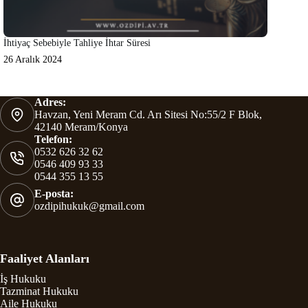
İhtiyaç Sebebiyle Tahliye İhtar Süresi
26 Aralık 2024
Adres:
Havzan, Yeni Meram Cd. Arı Sitesi No:55/2 F Blok,
42140 Meram/Konya
Telefon:
0532 626 32 62
0546 409 93 33
0544 355 13 55
E-posta:
ozdipihukuk@gmail.com
Faaliyet Alanları
İş Hukuku
Tazminat Hukuku
Aile Hukuku