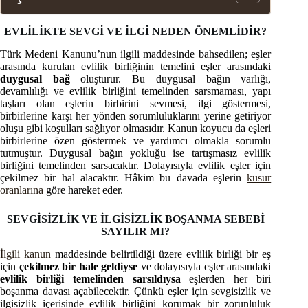
EVLİLİKTE SEVGİ VE İLGİ NEDEN ÖNEMLİDİR?
Türk Medeni Kanunu’nun ilgili maddesinde bahsedilen; eşler
arasında kurulan evlilik birliğinin temelini eşler arasındaki
duygusal bağ
oluşturur. Bu duygusal bağın varlığı,
devamlılığı ve evlilik birliğini temelinden sarsmaması, yapı
taşları olan eşlerin birbirini sevmesi, ilgi göstermesi,
birbirlerine karşı her yönden sorumluluklarını yerine getiriyor
oluşu gibi koşulları sağlıyor olmasıdır. Kanun koyucu da eşleri
birbirlerine özen göstermek ve yardımcı olmakla sorumlu
tutmuştur. Duygusal bağın yokluğu ise tartışmasız evlilik
birliğini temelinden sarsacaktır. Dolayısıyla evlilik eşler için
çekilmez bir hal alacaktır. Hâkim bu davada eşlerin
kusur
oranlarına
göre hareket eder.
SEVGİSİZLİK VE İLGİSİZLİK BOŞANMA SEBEBİ
SAYILIR MI?
İlgili kanun
maddesinde belirtildiği üzere evlilik birliği bir eş
için
çekilmez bir hale geldiyse
ve dolayısıyla eşler arasındaki
evlilik birliği temelinden sarsıldıysa
eşlerden her biri
boşanma davası açabilecektir. Çünkü eşler için sevgisizlik ve
ilgisizlik içerisinde evlilik birliğini korumak bir zorunluluk