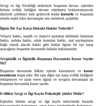
Sevgi ve ilgi Eksikliği nedeniyle boşanma davası, eşlerden
birinin evlilik birliğini devam ettirilmesi beklenemeyecek
düzeyde çekilmez hale getirecek kadar
kusurlu
ve boşanma
sebebi teşkil eden davranışlar öne sürülerek açılabilir.
İlgisiz Bir Eşe Karşı Hukuki Haklar Nelerdir?
Velayet hakkı, maddi ve manevi tazminat talebinde bulunma
hakkı, nafaka hakkı, ortak konutun hakkı, mal paylaşımına
bağlı olarak alacak hakkı gibi haklar ilgisiz bir eşe karşı
açacağınız boşanma davasında hukuki haklarınızdır.
Sevgisizlik ve İlgisizlik Boşanma Davasında Kusur Sayılır
Mı?
Boşanma davasında hâkim eşlerin kusurlarını ve
kusur
oranlarını
tespit eder. Bir eşin diğer eşe karşı evlilik birliğiyle
örtüşmeyen ve zarar veren ilgisiz ve sevgisiz davranışlar da
boşanma davasında kusur sayılır.
Evlilikte Sevgi ve İlgi Kaybı Psikolojik Şiddet Midir?
Eşlerden birinin sevgi ve ilgi kaybı neticesinde kusurlu
davranışlarda bulunması, onur kırıcı söylemlerde bulunması,