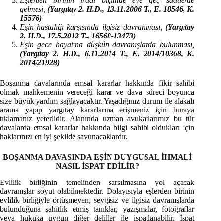
Eşlerden birinin iradi biçimde eve geç saatlerde
gelmesi,
(Yargıtay 2. H.D., 13.11.2006 T., E. 18546, K.
15576)
Eşin hastalığı karşısında ilgisiz davranması,
(Yargıtay
2. H.D., 17.5.2012 T., 16568-13473)
Eşin gece hayatına düşkün davranışlarda bulunması,
(Yargıtay 2. H.D., 6.11.2014 T., E. 2014/10368, K.
2014/21928)
Boşanma davalarında emsal kararlar hakkında fikir sahibi
olmak mahkemenin vereceği karar ve dava süreci boyunca
size büyük yardım sağlayacaktır. Yaşadığınız durum ile alakalı
arama yapıp yargıtay kararlarına erişmeniz için
buraya
tıklamanız yeterlidir. Alanında uzman avukatlarımız bu tür
davalarda emsal kararlar hakkında bilgi sahibi oldukları için
haklarınızı en iyi şekilde savunacaklardır.
BOŞANMA DAVASINDA EŞİN DUYGUSAL İHMALİ
NASIL İSPAT EDİLİR?
Evlilik birliğinin temelinden sarsılmasına yol açacak
davranışlar soyut olabilmektedir. Dolayısıyla eşlerden birinin
evlilik birliğiyle örtüşmeyen, sevgisiz ve ilgisiz davranışlarda
bulunduğuna şahitlik etmiş tanıklar, yazışmalar, fotoğraflar
veya hukuka uygun diğer deliller ile ispatlanabilir. İspat