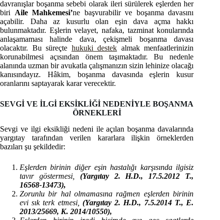
davranışlar boşanma sebebi olarak ileri sürülerek eşlerden her
biri
Aile Mahkemesi’
ne başvurabilir ve boşanma davasını
açabilir. Daha az kusurlu olan eşin dava açma hakkı
bulunmaktadır. Eşlerin velayet, nafaka, tazminat konularında
anlaşamaması halinde dava, çekişmeli boşanma davası
olacaktır. Bu süreçte
hukuki destek
almak menfaatlerinizin
korunabilmesi açısından önem taşımaktadır. Bu nedenle
alanında uzman bir avukatla çalışmanızın sizin lehinize olacağı
kanısındayız. Hâkim, boşanma davasında eşlerin kusur
oranlarını saptayarak karar verecektir.
SEVGİ VE İLGİ EKSİKLİĞİ NEDENİYLE BOŞANMA
ÖRNEKLERİ
Sevgi ve ilgi eksikliği nedeni ile açılan boşanma davalarında
yargıtay tarafından verilen kararlara ilişkin örneklerden
bazıları şu şekildedir:
Eşlerden birinin diğer eşin hastalığı karşısında ilgisiz
tavır göstermesi,
(Yargıtay 2. H.D., 17.5.2012 T.,
16568-13473),
Zorunlu bir hal olmamasına rağmen eşlerden birinin
evi sık terk etmesi,
(Yargıtay 2. H.D., 7.5.2014 T., E.
2013/25669, K. 2014/10550),