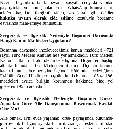
Eşlerin beyanları, tanık beyanı, sosyal medyada yapılan
paylaşımlar ve konuşmalar, sms, WhatsApp konuşmaları,
telefon kayıtları, fotoğraf, video, ses kaydı gibi deliller
hukuka uygun olarak elde edilme
koşuluyla boşanma
davasında mahkemeye sunulabilir.
Sevgisizlik ve İlgisizlik Nedeniyle Boşanma Davasında
Hangi Kanun Maddeleri Uygulanır?
Boşanma davasında inceleyeceğimiz kanun maddeleri 4721
sayılı Türk Medeni Kanunu’nda yer almaktadır. Türk Medeni
Kanunu İkinci Bölümde incelediğimiz Boşanma başlığı
altında bulunan 166. Maddeden itibaren Üçüncü bölüme
kadar bununla beraber yine Üçüncü Bölümde incelediğimiz
Evliliğin Genel Hükümleri başlığı altında bulunan 185 ve 186.
maddeleri ayrıca birliğin korunması hakkında bize yol
gösteren 195. maddedir.
Sevgisizlik ve İlgisizlik Nedeniyle Boşanma Davası
Açmadan Önce Aile Danışmanına Başvurmak Faydalı
Olur Mu?
Aile olmak, aynı evde yaşamak, ortak paylaşımda bulunmak
gibi evlilik birliğini ayakta tutan davranışlar eşler tarafından
artık zorunluluk haline geldiyse boşanma davası açmadan