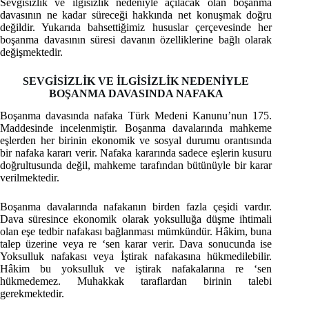
Sevgisizlik ve ilgisizlik nedeniyle açılacak olan boşanma
davasının ne kadar süreceği hakkında net konuşmak doğru
değildir. Yukarıda bahsettiğimiz hususlar çerçevesinde her
boşanma davasının süresi davanın özelliklerine bağlı olarak
değişmektedir.
SEVGİSİZLİK VE İLGİSİZLİK NEDENİYLE
BOŞANMA DAVASINDA NAFAKA
Boşanma davasında nafaka Türk Medeni Kanunu’nun 175.
Maddesinde incelenmiştir. Boşanma davalarında mahkeme
eşlerden her birinin ekonomik ve sosyal durumu orantısında
bir nafaka kararı verir. Nafaka kararında sadece eşlerin kusuru
doğrultusunda değil, mahkeme tarafından bütünüyle bir karar
verilmektedir.
Boşanma davalarında nafakanın birden fazla çeşidi vardır.
Dava süresince ekonomik olarak yoksulluğa düşme ihtimali
olan eşe tedbir nafakası bağlanması mümkündür. Hâkim, buna
talep üzerine veya re ‘sen karar verir. Dava sonucunda ise
Yoksulluk nafakası veya İştirak nafakasına hükmedilebilir.
Hâkim bu yoksulluk ve iştirak nafakalarına re ‘sen
hükmedemez. Muhakkak taraflardan birinin talebi
gerekmektedir.