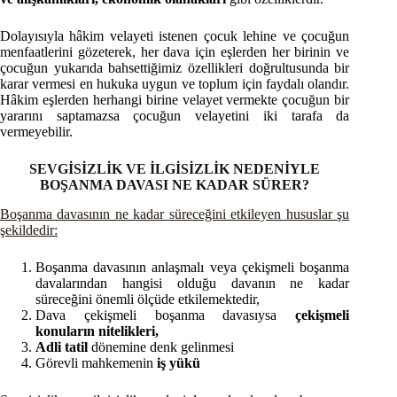
Dolayısıyla hâkim velayeti istenen çocuk lehine ve çocuğun
menfaatlerini gözeterek, her dava için eşlerden her birinin ve
çocuğun yukarıda bahsettiğimiz özellikleri doğrultusunda bir
karar vermesi en hukuka uygun ve toplum için faydalı olandır.
Hâkim eşlerden herhangi birine velayet vermekte çocuğun bir
yararını saptamazsa çocuğun velayetini iki tarafa da
vermeyebilir.
SEVGİSİZLİK VE İLGİSİZLİK NEDENİYLE
BOŞANMA DAVASI NE KADAR SÜRER?
Boşanma davasının ne kadar süreceğini etkileyen hususlar şu
şekildedir:
Boşanma davasının anlaşmalı veya çekişmeli boşanma
davalarından hangisi olduğu davanın ne kadar
süreceğini önemli ölçüde etkilemektedir,
Dava çekişmeli boşanma davasıysa
çekişmeli
konuların nitelikleri,
Adli tatil
dönemine denk gelinmesi
Görevli mahkemenin
iş yükü