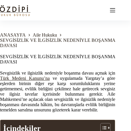
Skip
to
content
ANASAYFA
Aile Hukuku
SEVGİSİZLİK VE İLGİSİZLİK NEDENİYLE BOŞANMA
DAVASI
SEVGİSİZLİK VE İLGİSİZLİK NEDENİYLE BOŞANMA
DAVASI
Sevgisizlik ve ilgisizlik nedeniyle boşanma davası açmak için
Türk Medeni Kanunu’na
ve uygulamada Yargıtay’a göre
eşlerden birinin diğer eşe karşı sorumluluklarını yerine
getirmemesi, evlilik birliğini çekilmez hale getirecek sevgisiz
ve ilgisiz tavırlar içerisinde bulunması gerekir. Aile
Mahkemesi’ne açılacak olan sevgisizlik ve ilgisizlik nedeniyle
boşanması davasında hâkim, bu davranışlarla evlilik birliğinin
temelden sarsılma unsurunu gözeterek karar verebilir.
İçindekiler