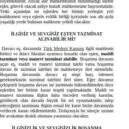
söylemektedir. Ancak aile mahkemesinin bulunmadığı illerde
eşler, görevli olacak asliye hukuk mahkemesine başvurmalıdır.
Yetki açısından ise eşlerden her birinin yerleşim yeri
mahkemesi veya eşlerin evlilik birliği içerisinde son altı ayda
yaşadığı yerde bulunan mahkeme yetkili olacaktır.
İLGİSİZ VE SEVGİSİZ EŞTEN TAZMİNAT
ALINABİLİR Mİ?
Davacı eş, davasında
Türk Medeni Kanunu
ilgili maddenin
birinci ve ikinci fıkraları uyarınca kusurlu olan eşten,
maddi
tazminat veya manevi tazminat alabilir
. Boşanma davasını
açan eş, maddi ve manevi tazminat talebi varsa boşanma
davası ile tazminat talebini de mahkemeye ileri sürmelidir.
Boşanma davasında davacı eş nispi harç ödemesi
gerekmeksizin tazminat talebini ileri sürer. Eğer davamız
çekişmeli boşanma davası ise tazminata hükmedilmeden önce
eşlerden her birinin kusur tespiti yapılmaktadır. Maddi ve
manevi tazminata ilişkin daha önceden verilmiş kararlar,
görülecek olan davada büyük bir rol oynamaktadır; talep
edeceğimiz tazminata ilişkin emsal bir karar bizim davamızda
verilecek kararı etkilemektedir. Dolayısıyla bu süreçte uzman
bir avukattan destek alınması yararınıza olacaktır.
İLGİSİZLİK VE SEVGİSİZLİK BOŞANMA