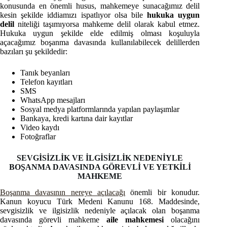
konusunda en önemli husus, mahkemeye sunacağımız delil
kesin şekilde iddiamızı ispatlıyor olsa bile
hukuka uygun
delil
niteliği taşımıyorsa mahkeme delil olarak kabul etmez.
Hukuka uygun şekilde elde edilmiş olması koşuluyla
açacağımız boşanma davasında kullanılabilecek delillerden
bazıları şu şekildedir:
Tanık beyanları
Telefon kayıtları
SMS
WhatsApp mesajları
Sosyal medya platformlarında yapılan paylaşımlar
Bankaya, kredi kartına dair kayıtlar
Video kaydı
Fotoğraflar
SEVGİSİZLİK VE İLGİSİZLİK NEDENİYLE
BOŞANMA DAVASINDA GÖREVLİ VE YETKİLİ
MAHKEME
Boşanma davasının nereye açılacağı
önemli bir konudur.
Kanun koyucu Türk Medeni Kanunu 168. Maddesinde,
sevgisizlik ve ilgisizlik nedeniyle açılacak olan boşanma
davasında görevli mahkeme
aile mahkemesi
olacağını