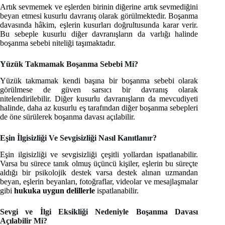
Artık sevmemek ve eşlerden birinin diğerine artık sevmediğini
beyan etmesi kusurlu davranış olarak görülmektedir. Boşanma
davasında hâkim, eşlerin kusurları doğrultusunda karar verir.
Bu sebeple kusurlu diğer davranışların da varlığı halinde
boşanma sebebi niteliği taşımaktadır.
Yüzük Takmamak Boşanma Sebebi Mi?
Yüzük takmamak kendi başına bir boşanma sebebi olarak
görülmese de güven sarsıcı bir davranış olarak
nitelendirilebilir. Diğer kusurlu davranışların da mevcudiyeti
halinde, daha az kusurlu eş tarafından diğer boşanma sebepleri
de öne sürülerek boşanma davası açılabilir.
Eşin İlgisizliği Ve Sevgisizliği Nasıl Kanıtlanır?
Eşin ilgisizliği ve sevgisizliği çeşitli yollardan ispatlanabilir.
Varsa bu sürece tanık olmuş üçüncü kişiler, eşlerin bu süreçte
aldığı bir psikolojik destek varsa destek alınan uzmandan
beyan, eşlerin beyanları, fotoğraflar, videolar ve mesajlaşmalar
gibi
hukuka uygun delillerle
ispatlanabilir.
Sevgi ve İlgi Eksikliği Nedeniyle Boşanma Davası
Açılabilir Mi?