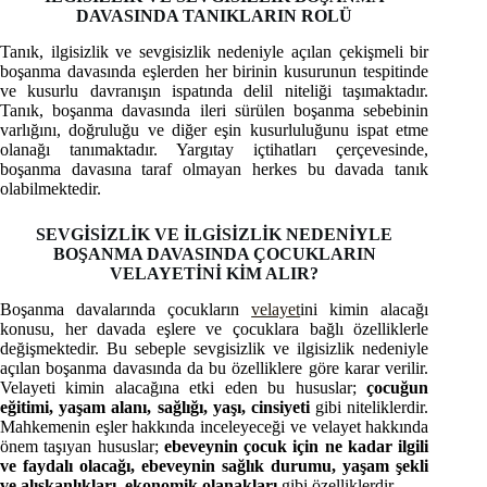
DAVASINDA TANIKLARIN ROLÜ
Tanık, ilgisizlik ve sevgisizlik nedeniyle açılan çekişmeli bir
boşanma davasında eşlerden her birinin kusurunun tespitinde
ve kusurlu davranışın ispatında delil niteliği taşımaktadır.
Tanık, boşanma davasında ileri sürülen boşanma sebebinin
varlığını, doğruluğu ve diğer eşin kusurluluğunu ispat etme
olanağı tanımaktadır. Yargıtay içtihatları çerçevesinde,
boşanma davasına taraf olmayan herkes bu davada tanık
olabilmektedir.
SEVGİSİZLİK VE İLGİSİZLİK NEDENİYLE
BOŞANMA DAVASINDA ÇOCUKLARIN
VELAYETİNİ KİM ALIR?
Boşanma davalarında çocukların
velayet
ini kimin alacağı
konusu, her davada eşlere ve çocuklara bağlı özelliklerle
değişmektedir. Bu sebeple sevgisizlik ve ilgisizlik nedeniyle
açılan boşanma davasında da bu özelliklere göre karar verilir.
Velayeti kimin alacağına etki eden bu hususlar;
çocuğun
eğitimi, yaşam alanı, sağlığı, yaşı, cinsiyeti
gibi niteliklerdir.
Mahkemenin eşler hakkında inceleyeceği ve velayet hakkında
önem taşıyan hususlar;
ebeveynin çocuk için ne kadar ilgili
ve faydalı olacağı, ebeveynin sağlık durumu, yaşam şekli
ve alışkanlıkları, ekonomik olanakları
gibi özelliklerdir.