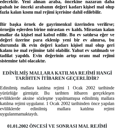
edecektir. Yeni alınan araba, öncekine nazaran daha
pahalı ise önceki arabanın değeri kadarı kişisel mal olup
fazla kalan kısmı mal rejimi içerisine dahil edilebilir.
Bir başka örnek de gayrimenkul üzerinden verilirse;
örneğin eşlerden birine mirastan ev kaldı. Mirastan kalan
mallar da kişisel mal kabul edilir. Bu ev satılırsa eğer ve
değeri üzerine para eklenip yeni bir ev alınırsa, bu
durumda ilk evin değeri kadarı kişisel mal olup geri
kalanı ise mal rejimine tabi olabilir. Yahut ev satılmadı ve
tadilat yapıldı. Evin değerinin artışı oranı mal rejimi
sistemine tabi olacaktır.
EDİNİLMİŞ MALLARA KATILMA REJİMİ HANGİ
TARİHTEN İTİBAREN GEÇERLİDİR?
Edinilmiş mallara katılma rejimi 1 Ocak 2002 tarihinde
yürürlüğe girmiştir. Bu tarihten itibaren gerçekleşen
evliliklerde aksine sözleşme yapılmamışsa edinilmiş mallara
katılma rejimi uygulanır. 1 Ocak 2002 tarihinden önce yapılan
evliliklerde edinilmiş mallara katılma rejimi
uygulanmamaktaydı.
01.01.2002 ÖNCESİ VE SONRASI MAL REJİMİ