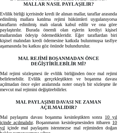
MALLAR NASIL PAYLAŞILIR?
Evlilik birliği içerisinde kredi ile alınan mallar, taraflar arasında
edinilmiş mallara katılma rejimi hükümleri uygulanıyorsa
tarafların edinilmiş malı olarak kabul edilir ve ona göre
paylaştırılır. Burada önemli olan eşlerin krediyi kişisel
mallarından ödeyip ödemedikleridir. Eğer taraflardan biri
kişisel malından kredi ödemesine katkıda bulunmuşsa tasfiye
aşamasında bu katkısı göz önünde bulundurulur.
MAL REJİMİ BOŞANMADAN ÖNCE
DEĞİŞTİRİLEBİLİR Mİ?
Mal rejimi sözleşmesi ile evlilik birliğinden önce mal rejimi
belirlenebilir. Evlilik gerçekleştikten ve boşanma davası
açılmadan önce eşler aralarında noter onaylı bir sözleşme ile
mevcut mal rejimini değiştirebilirler.
MAL PAYLAŞIMI DAVASI NE ZAMAN
AÇILMALIDIR?
Mal paylaşımı davası boşanma kesinleştikten sonra
10 yıl
içinde açılmalıdır
. Boşanmanın kesinleşmesinden itibaren
10
yıl
içinde mal paylaşımı istenmezse mal rejiminden doğan