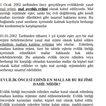
1 Ocak 2002 tarihinden önce gerçekleşen evliliklerde yasal
mal rejimi
,
mal ayrılığı rejimi
olarak kabul ediliyordu. Mal
ayrılığı rejiminde eşler, sanki hiç evli değillermiş gibi kendi
malları üzerinde diledikleri gibi tasarruf haklarını korur. Bu
bağlamda yasal sınırların içerisinde kalmak kaydıyla herhangi
bir kısıtlanmayla karşılaşmazlar.
01.01.2002 Tarihinden itibaren 1 yıl içinde eşler ayrı bir mal
rejimi belirlemezlerse yasal mal rejimi olarak kabul edilen
edinilmiş mallara katılma rejimine
tabi olurlar. Edinilmiş
mallara katılma rejimi, özet bir tabirle eşlerin evlilik birliği
içerisinde edindikleri mallar hakkında hak iddia
edebilmeleridir. Bu anlamda evlilik öncesi edinilen veya
herhangi bir karşılığı olmadan kazanılan mallar da kişisel mal
olarak kabul edilirler ve tıpkı mal ayrılığı rejimindeki gibi
serbestçe tasarruf edebilirler.
EVLİLİK ÖNCESİ EDİNİLEN MALLAR BU REJİME
DAHİL MİDİR?
Evlilik birliği öncesinde edinilen mallar kural olarak edinilmiş
mallara katılma rejimine dahil edilmemektedir. Evlilik birliği
öncesinde kazanılan mallar, kişisel mal olarak kabul edilir.
Evlilik içerisinde eşlerden birine kalan miras, maddi-manevi