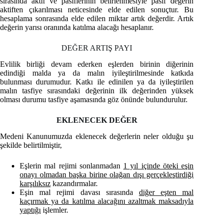
sırasında aktif ve pasiflerinin belirlenmesiyle pasif değerin
aktiften çıkarılması neticesinde elde edilen sonuçtur. Bu
hesaplama sonrasında elde edilen miktar artık değerdir. Artık
değerin yarısı oranında katılma alacağı hesaplanır.
DEĞER ARTIŞ PAYI
Evlilik birliği devam ederken eşlerden birinin diğerinin
edindiği malda ya da malın iyileştirilmesinde katkıda
bulunması durumudur. Katkı ile edinilen ya da iyileştirilen
malın tasfiye sırasındaki değerinin ilk değerinden yüksek
olması durumu tasfiye aşamasında göz önünde bulundurulur.
EKLENECEK DEĞER
Medeni Kanunumuzda eklenecek değerlerin neler olduğu şu
şekilde belirtilmiştir,
Eşlerin mal rejimi sonlanmadan
1 yıl içinde öteki eşin
onayı olmadan başka birine olağan dışı gerçekleştirdiği
karşılıksız
kazandırmalar.
Eşin mal rejimi davası sırasında
diğer eşten mal
kaçırmak ya da katılma alacağını azaltmak maksadıyla
yaptığı
işlemler.