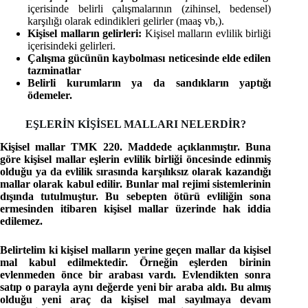
içerisinde belirli çalışmalarının (zihinsel, bedensel)
karşılığı olarak edindikleri gelirler (maaş vb,).
Kişisel malların gelirleri:
Kişisel malların evlilik birliği
içerisindeki gelirleri.
Çalışma gücünün kaybolması neticesinde elde edilen
tazminatlar
Belirli kurumların ya da sandıkların yaptığı
ödemeler.
EŞLERİN KİŞİSEL MALLARI NELERDİR?
Kişisel mallar TMK 220. Maddede açıklanmıştır. Buna
göre kişisel mallar eşlerin evlilik birliği öncesinde edinmiş
olduğu ya da evlilik sırasında karşılıksız olarak kazandığı
mallar olarak kabul edilir. Bunlar mal rejimi sistemlerinin
dışında tutulmuştur. Bu sebepten ötürü evliliğin sona
ermesinden itibaren kişisel mallar üzerinde hak iddia
edilemez.
Belirtelim ki kişisel malların yerine geçen mallar da kişisel
mal kabul edilmektedir. Örneğin eşlerden birinin
evlenmeden önce bir arabası vardı. Evlendikten sonra
satıp o parayla aynı değerde yeni bir araba aldı. Bu almış
olduğu yeni araç da kişisel mal sayılmaya devam