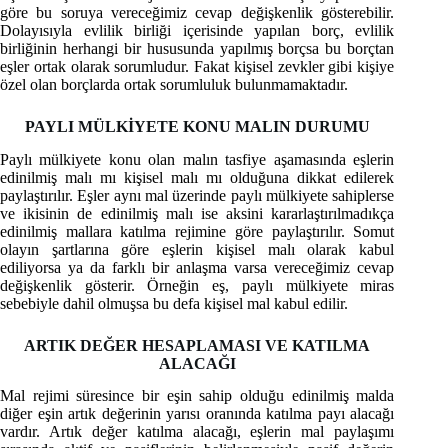
göre bu soruya vereceğimiz cevap değişkenlik gösterebilir.
Dolayısıyla evlilik birliği içerisinde yapılan borç, evlilik
birliğinin herhangi bir hususunda yapılmış borçsa bu borçtan
eşler ortak olarak sorumludur. Fakat kişisel zevkler gibi kişiye
özel olan borçlarda ortak sorumluluk bulunmamaktadır.
PAYLI MÜLKİYETE KONU MALIN DURUMU
Paylı mülkiyete konu olan malın tasfiye aşamasında eşlerin
edinilmiş malı mı kişisel malı mı olduğuna dikkat edilerek
paylaştırılır. Eşler aynı mal üzerinde paylı mülkiyete sahiplerse
ve ikisinin de edinilmiş malı ise aksini kararlaştırılmadıkça
edinilmiş mallara katılma rejimine göre paylaştırılır. Somut
olayın şartlarına göre eşlerin kişisel malı olarak kabul
ediliyorsa ya da farklı bir anlaşma varsa vereceğimiz cevap
değişkenlik gösterir. Örneğin eş, paylı mülkiyete miras
sebebiyle dahil olmuşsa bu defa kişisel mal kabul edilir.
ARTIK DEĞER HESAPLAMASI VE KATILMA
ALACAĞI
Mal rejimi süresince bir eşin sahip olduğu edinilmiş malda
diğer eşin artık değerinin yarısı oranında katılma payı alacağı
vardır. Artık değer katılma alacağı, eşlerin mal paylaşımı