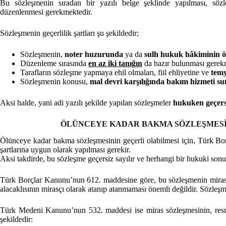
Bu sözleşmenin sıradan bir yazılı belge şeklinde yapılması, söz
düzenlenmesi gerekmektedir.
Sözleşmenin geçerlilik şartları şu şekildedir;
Sözleşmenin,
noter huzurunda
ya da
sulh hukuk hâkiminin 
Düzenleme sırasında
en az iki tanığın
da hazır bulunması gerek
Tarafların sözleşme yapmaya ehil olmaları, fiil ehliyetine ve
temy
Sözleşmenin konusu,
mal devri karşılığında bakım hizmeti s
Aksi halde, yani adi yazılı şekilde yapılan sözleşmeler
hukuken geçersi
ÖLÜNCEYE KADAR BAKMA SÖZLEŞMESİ 
Ölünceye kadar bakma sözleşmesinin geçerli olabilmesi için, Türk Bo
şartlarına uygun olarak yapılması gerekir.
Aksi takdirde, bu sözleşme geçersiz sayılır ve herhangi bir hukuki so
Türk Borçlar Kanunu’nun 612. maddesine göre, bu sözleşmenin miras 
alacaklısının mirasçı olarak atanıp atanmaması önemli değildir. Sözleş
Türk Medeni Kanunu’nun 532. maddesi ise miras sözleşmesinin, resmî
şekildedir: