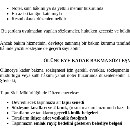
Noter, sulh hâkimi ya da yetkili memur huzurunda
En az iki tanığın katılımıyla
Resmi olarak düzenlenmelidir.
Bu şartlara uyulmadan yapılan sözleşmeler,
hukuken geçersiz ve hükü
Ancak bakım hizmetinin, devletçe tanınmış bir bakım kurumu tarafından
hâlinde yazılı sözleşme de geçerli sayılabilir.
ÖLÜNCEYE KADAR BAKMA SÖZLEŞM
Ölünceye kadar bakma sözleşmesi için gerekli evraklar, sözleşmenin 
müdürlüğü veya sulh hâkimi yahut noter huzurunda düzenlenebilir. Dol
Şöyle ki;
Tapu Sicil Müdürlüğünde Düzenlenecekse:
Devredilecek taşınmaza ait
tapu senedi
Sözleşme tarafları ve 2 tanık
, (resmi makam huzurunda hazır bu
Tarafların ve tanıkların
geçerli kimlik belgeleri
Tarafların
ikişer adet vesikalık fotoğrafı
Taşınmazın
emlak rayiç bedelini gösteren belediye belgesi