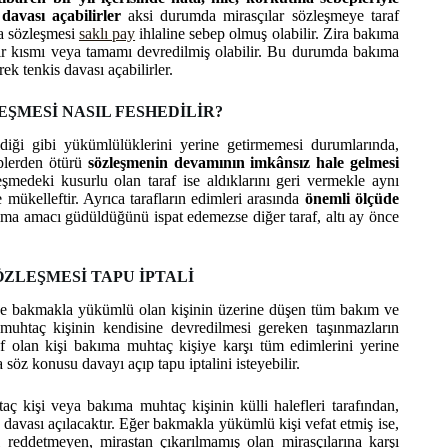
 davası açabilirler
aksi durumda mirasçılar sözleşmeye taraf
a sözleşmesi
saklı pay
ihlaline sebep olmuş olabilir. Zira bakıma
bir kısmı veya tamamı devredilmiş olabilir. Bu durumda bakıma
ek tenkis davası açabilirler.
ŞMESİ NASIL FESHEDİLİR?
diği gibi yükümlülüklerini yerine getirmemesi durumlarında,
plerden ötürü
sözleşmenin devamının imkânsız hale gelmesi
leşmedeki kusurlu olan taraf ise aldıklarını geri vermekle aynı
ükelleftir. Ayrıca tarafların edimleri arasında
önemli ölçüde
ulma amacı güdüldüğünü ispat edemezse diğer taraf, altı ay önce
ZLEŞMESİ TAPU İPTALİ
 ise bakmakla yükümlü olan kişinin üzerine düşen tüm bakım ve
htaç kişinin kendisine devredilmesi gereken taşınmazların
 olan kişi bakıma muhtaç kişiye karşı tüm edimlerini yerine
söz konusu davayı açıp tapu iptalini isteyebilir.
kişi veya bakıma muhtaç kişinin külli halefleri tarafından,
 davası açılacaktır. Eğer bakmakla yükümlü kişi vefat etmiş ise,
 reddetmeyen, mirastan çıkarılmamış olan mirasçılarına karşı