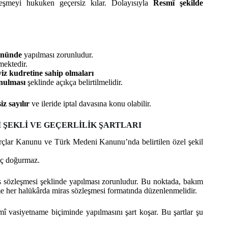
leşmeyi hukuken geçersiz kılar. Dolayısıyla
Resmî şekilde
önünde
yapılması zorunludur.
mektedir.
iz kudretine sahip olmaları
unulması
şeklinde açıkça belirtilmelidir.
z sayılır
ve ileride iptal davasına konu olabilir.
ŞEKLİ VE GEÇERLİLİK ŞARTLARI
rçlar Kanunu ve Türk Medeni Kanunu’nda belirtilen özel şekil
nuç doğurmaz.
sözleşmesi şeklinde yapılması zorunludur. Bu noktada, bakım
me her halükârda miras sözleşmesi formatında düzenlenmelidir.
 vasiyetname biçiminde yapılmasını şart koşar. Bu şartlar şu