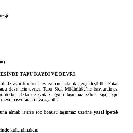
rneği
ır)
SİNDE TAPU KAYDI VE DEVRİ
i de aynı kurumda eş zamanlı olarak gerçekleştirilir. Fakat
pu devri için ayrıca Tapu Sicil Müdürlüğü’ne başvurulması
runludur. Bakım alacaklısı (yani taşınmaz sahibi kişi) tapu
emeye başvurarak dava açabilir.
ltına almak isterse söz konusu taşınmaz üzerine
yasal ipotek
çinde
kullanılmalıdır.