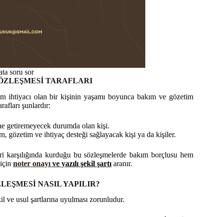
ta soru sor
ÖZLEŞMESİ TARAFLARI
ım ihtiyacı olan bir kişinin yaşamı boyunca bakım ve gözetim
afları şunlardır:
rine getiremeyecek durumda olan kişi.
, gözetim ve ihtiyaç desteği sağlayacak kişi ya da kişiler.
evri karşılığında kurduğu bu sözleşmelerde bakım borçlusu hem
 için
noter onayı
ve yazılı şekil şartı
aranır.
EŞMESİ NASIL YAPILIR?
l ve usul şartlarına uyulması zorunludur.