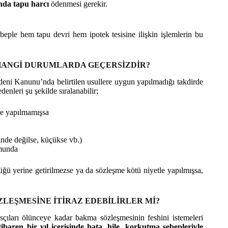
ında tapu harcı
ödenmesi gerekir.
eple hem tapu devri hem ipotek tesisine ilişkin işlemlerin bu
HANGİ DURUMLARDA GEÇERSİZDİR?
i Kanunu’nda belirtilen usullere uygun yapılmadığı takdirde
nleri şu şekilde sıralanabilir;
e yapılmamışsa
rinde değilse, küçükse vb.)
munda
üğü yerine getirilmezse ya da sözleşme kötü niyetle yapılmışsa,
LEŞMESİNE İTİRAZ EDEBİLİRLER Mİ?
çıları ölünceye kadar bakma sözleşmesinin feshini istemeleri
ren bir yıl içerisinde hata, hile, korkutma sebepleriyle