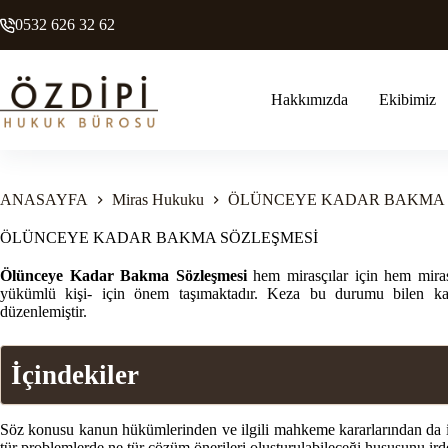
Skip
0532 626 32 62
to
content
Hakkımızda
Ekibimiz
ANASAYFA
Miras Hukuku
ÖLÜNCEYE KADAR BAKMA 
ÖLÜNCEYE KADAR BAKMA SÖZLEŞMESİ
Ölünceye Kadar Bakma Sözleşmesi
hem mirasçılar için hem miras
yükümlü kişi- için önem taşımaktadır. Keza bu durumu bilen 
düzenlemiştir.
İçindekiler
Söz konusu kanun hükümlerinden ve ilgili mahkeme kararlarından da ist
tür problemlerde ne tür çözüm önerileri oluşturulabileceği hususunu ird