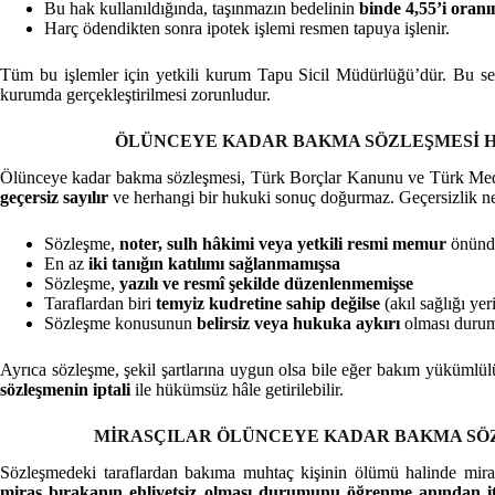
Bu hak kullanıldığında, taşınmazın bedelinin
binde 4,55’i oran
Harç ödendikten sonra ipotek işlemi resmen tapuya işlenir.
Tüm bu işlemler için yetkili kurum Tapu Sicil Müdürlüğü’dür. Bu seb
kurumda gerçekleştirilmesi zorunludur.
ÖLÜNCEYE KADAR BAKMA SÖZLEŞMESİ 
Ölünceye kadar bakma sözleşmesi, Türk Borçlar Kanunu ve Türk Meden
geçersiz sayılır
ve herhangi bir hukuki sonuç doğurmaz. Geçersizlik nede
Sözleşme,
noter, sulh hâkimi veya yetkili resmi memur
önünd
En az
iki tanığın katılımı sağlanmamışsa
Sözleşme,
yazılı ve resmî şekilde düzenlenmemişse
Taraflardan biri
temyiz kudretine sahip değilse
(akıl sağlığı ye
Sözleşme konusunun
belirsiz veya hukuka aykırı
olması duru
Ayrıca sözleşme, şekil şartlarına uygun olsa bile eğer bakım yükümlül
sözleşmenin iptali
ile hükümsüz hâle getirilebilir.
MİRASÇILAR ÖLÜNCEYE KADAR BAKMA SÖZ
Sözleşmedeki taraflardan bakıma muhtaç kişinin ölümü halinde miras
miras bırakanın ehliyetsiz olması
durumunu öğrenme anından itiba