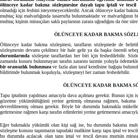
ölünceye kadar bakma sözleşmesine dayalı tapu iptali ve tescil
olmadığı için feshini isteyemeyeceklerdir. Ancak ölünceye kadar bakm
muhtaç kişi malvarlığında tasarrufta bulunmaktadır ve malvarlığının 
muhtaç kişinin mirasçıları saklı paylarının zarara uğradığını da öne sürer
ÖLÜNCEYE KADAR BAKMA SÖZLE
Ölünceye kadar bakma sözleşmesi, tarafların sözleşmede de belirtil
sözleşmenin devamı çekilmez bir hale gelir ya da başka önemli sebe
durumlarında
sözleşme taraflardan her biri için feshedilebilir. Söz
zamanda kusuru bulunmayan tarafın zararını tazmin yoluyla ödemekle m
bir oransızlık bulunması
ve fazla alan taraf kendisine bağışta bulun
bildirimde bulunmak koşuluyla, sözleşmeyi her zaman feshedebilir.
ÖLÜNCEYE KADAR BAKMA SÖ
Tapu iptalinin yapılması amacıyla dava açılması gerekir. Bunun için
gözetme yükümlülüğünü yerine getirmiş olmasına rağmen, bakıma mu
devredilmemiş olması gerekir. Böyle bir durumda bakmakla mükellef
getirmesine rağmen karşı tarafın edimlerini yerine getirmemesi amacıyla 
Eğer bakmakla yükümlü olan kişi sağ ise, bu durumda bakıma muhtaç 
sözleşme konusu taşınmazın tapudaki malikine karşı tapu iptal ve tescil
bu durumda açılacak olan tapu iptal ve tescil davası murisin mirası