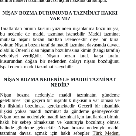
tarafta manevi tazminat davası açma hakkına da sahiptir.
NİŞAN BOZMA DURUMUNDA TAZMİNAT HAKKI
VAR MI?
Taraflardan birinin kusuru yüzünden nişanlanma bozulmuşsa,
bu nedenle de maddi tazminat istenebilir. Maddi tazminat
mutlaka nişanı bozan taraftan istenecektir diye bir kural
yoktur. Nişanı bozan taraf da maddi tazminat davasında davacı
olabilir. Önemli olan nişanın bozulmasına kimin (hangi tarafın)
sebebiyet verdiğidir. Nişanı bozan taraf, karşı tarafın
kusurundan doğan bir nedenden dolayı nişanı bozduğunu
ispat ederek maddi tazminat isteyebilir.
NİŞAN BOZMA NEDENİYLE MADDİ TAZMİNAT
NEDİR?
Nişan bozma nedeniyle maddi tazminatın gündeme
gelebilmesi için geçerli bir nişanlılık ilişkisinin var olması ve
bu ilişkinin bozulması gerekmektedir. Geçerli bir nişanlılık
ilişkisi yoksa maddi tazminat da gündeme gelmeyecektir.
Nişan bozma nedeniyle maddi tazminat için taraflardan birinin
haklı bir sebep olmaksızın ve kusuruyla bozulmuş olması
halinde gündeme gelecektir. Nişan bozma nedeniyle maddi
tazminat davası açmak için haklı sebepler
Türk Medeni