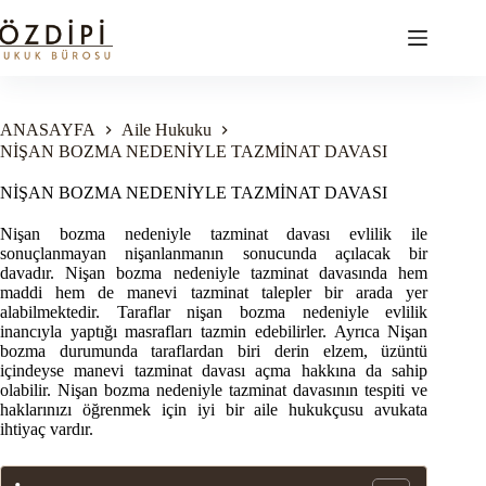
Skip
to
content
ANASAYFA
Aile Hukuku
NİŞAN BOZMA NEDENİYLE TAZMİNAT DAVASI
NİŞAN BOZMA NEDENİYLE TAZMİNAT DAVASI
Nişan bozma nedeniyle tazminat davası evlilik ile
sonuçlanmayan nişanlanmanın sonucunda açılacak bir
davadır. Nişan bozma nedeniyle tazminat davasında hem
maddi hem de manevi tazminat talepler bir arada yer
alabilmektedir. Taraflar nişan bozma nedeniyle evlilik
inancıyla yaptığı masrafları tazmin edebilirler. Ayrıca Nişan
bozma durumunda taraflardan biri derin elzem, üzüntü
içindeyse manevi tazminat davası açma hakkına da sahip
olabilir. Nişan bozma nedeniyle tazminat davasının tespiti ve
haklarınızı öğrenmek için iyi bir aile hukukçusu avukata
ihtiyaç vardır.