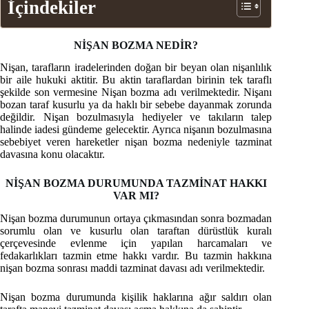
İçindekiler
NİŞAN BOZMA NEDİR?
Nişan, tarafların iradelerinden doğan bir beyan olan nişanlılık
bir aile hukuki aktitir. Bu aktin taraflardan birinin tek taraflı
şekilde son vermesine Nişan bozma adı verilmektedir. Nişanı
bozan taraf kusurlu ya da haklı bir sebebe dayanmak zorunda
değildir. Nişan bozulmasıyla hediyeler ve takıların talep
halinde iadesi gündeme gelecektir. Ayrıca nişanın bozulmasına
sebebiyet veren hareketler nişan bozma nedeniyle tazminat
davasına konu olacaktır.
NİŞAN BOZMA DURUMUNDA TAZMİNAT HAKKI
VAR MI?
Nişan bozma durumunun ortaya çıkmasından sonra bozmadan
sorumlu olan ve kusurlu olan taraftan dürüstlük kuralı
çerçevesinde evlenme için yapılan harcamaları ve
fedakarlıkları tazmin etme hakkı vardır. Bu tazmin hakkına
nişan bozma sonrası maddi tazminat davası adı verilmektedir.
Nişan bozma durumunda kişilik haklarına ağır saldırı olan