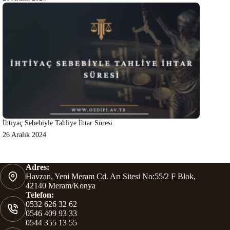
İhtiyaç Sebebiyle Tahliye İhtar Süresi
26 Aralık 2024
Adres:
Havzan, Yeni Meram Cd. Arı Sitesi No:55/2 F Blok,
42140 Meram/Konya
Telefon:
0532 626 32 62
0546 409 93 33
0544 355 13 55