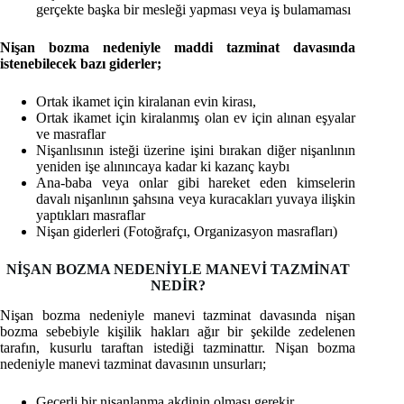
gerçekte başka bir mesleği yapması veya iş bulamaması
Nişan bozma nedeniyle maddi tazminat davasında
istenebilecek bazı giderler;
Ortak ikamet için kiralanan evin kirası,
Ortak ikamet için kiralanmış olan ev için alınan eşyalar
ve masraflar
Nişanlısının isteği üzerine işini bırakan diğer nişanlının
yeniden işe alınıncaya kadar ki kazanç kaybı
Ana-baba veya onlar gibi hareket eden kimselerin
davalı nişanlının şahsına veya kuracakları yuvaya ilişkin
yaptıkları masraflar
Nişan giderleri (Fotoğrafçı, Organizasyon masrafları)
NİŞAN BOZMA NEDENİYLE MANEVİ TAZMİNAT
NEDİR?
Nişan bozma nedeniyle manevi tazminat davasında nişan
bozma sebebiyle kişilik hakları ağır bir şekilde zedelenen
tarafın, kusurlu taraftan istediği tazminattır. Nişan bozma
nedeniyle manevi tazminat davasının unsurları;
Geçerli bir nişanlanma akdinin olması gerekir.