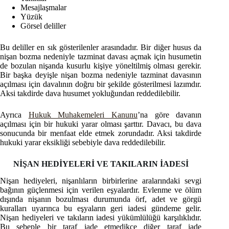
Mesajlaşmalar
Yüzük
Görsel deliller
Bu deliller en sık gösterilenler arasındadır. Bir diğer husus da
nişan bozma nedeniyle tazminat davası açmak için husumetin
de bozulan nişanda kusurlu kişiye yöneltilmiş olması gerekir.
Bir başka deyişle nişan bozma nedeniyle tazminat davasının
açılması için davalının doğru bir şekilde gösterilmesi lazımdır.
Aksi takdirde dava husumet yokluğundan reddedilebilir.
Ayrıca
Hukuk Muhakemeleri Kanunu
’na göre davanın
açılması için bir hukuki yarar olması şarttır. Davacı, bu dava
sonucunda bir menfaat elde etmek zorundadır. Aksi takdirde
hukuki yarar eksikliği sebebiyle dava reddedilebilir.
NİŞAN HEDİYELERİ VE TAKILARIN İADESİ
Nişan hediyeleri, nişanlıların birbirlerine aralarındaki sevgi
bağının güçlenmesi için verilen eşyalardır. Evlenme ve ölüm
dışında nişanın bozulması durumunda örf, adet ve görgü
kuralları uyarınca bu eşyaların geri iadesi gündeme gelir.
Nişan hediyeleri ve takıların iadesi yükümlülüğü karşılıklıdır.
Bu sebeple bir taraf iade etmedikçe diğer taraf iade