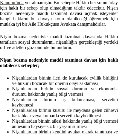
Kanunu’nda
yer almamıştır. Bu sebeple Hâkim her somut olay
için haklı bir sebep olup olmadığının takdir edecektir. Nişan
bozma nedeniyle maddi tazminat davası açmak isteyenler
hangi hakların bu davaya konu olabileceği öğrenmek için
mutlaka iyi bir Aile Hukukçusu Avukata danışmalıdırlar.
Nişan bozma nedeniyle maddi tazminat davasında Hâkim
tarafların sosyal durumlarını, nişanlılığın gerçekleştiği yerdeki
örf ve adetleri göz önünde bulundurur.
Nişan bozma nedeniyle maddi tazminat davası için haklı
olabilecek sebepler;
Nişanlılardan birinin ileri de kurulacak evlilik birliğini
ve huzuru bozacak bir önemli olayı saklaması
Nişanlılardan birinin sosyal durumu ve ekonomik
durumu hakkında yanlış bilgi vermesi
Nişanlılardan birinin iş bulamaması, servetini
kaybetmesi
Nişanlılardan birinin kusuru ile meydana gelen zührevi
hastalıklar veya kumarda servetin kaybedilmesi
Nişanlılardan birinin ailesi hakkında yanlış bilgi vermesi
annesinin haysiyetsiz bir yaşam sürmesi
Nişanlılardan birinin kendini avukat olarak tanıtması ve