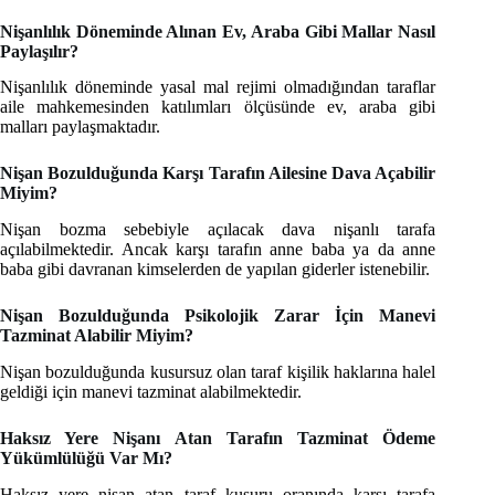
Nişanlılık Döneminde Alınan Ev, Araba Gibi Mallar Nasıl
Paylaşılır?
Nişanlılık döneminde yasal mal rejimi olmadığından taraflar
aile mahkemesinden katılımları ölçüsünde ev, araba gibi
malları paylaşmaktadır.
Nişan Bozulduğunda Karşı Tarafın Ailesine Dava Açabilir
Miyim?
Nişan bozma sebebiyle açılacak dava nişanlı tarafa
açılabilmektedir. Ancak karşı tarafın anne baba ya da anne
baba gibi davranan kimselerden de yapılan giderler istenebilir.
Nişan Bozulduğunda Psikolojik Zarar İçin Manevi
Tazminat Alabilir Miyim?
Nişan bozulduğunda kusursuz olan taraf kişilik haklarına halel
geldiği için manevi tazminat alabilmektedir.
Haksız Yere Nişanı Atan Tarafın Tazminat Ödeme
Yükümlülüğü Var Mı?
Haksız yere nişan atan taraf kusuru oranında karşı tarafa