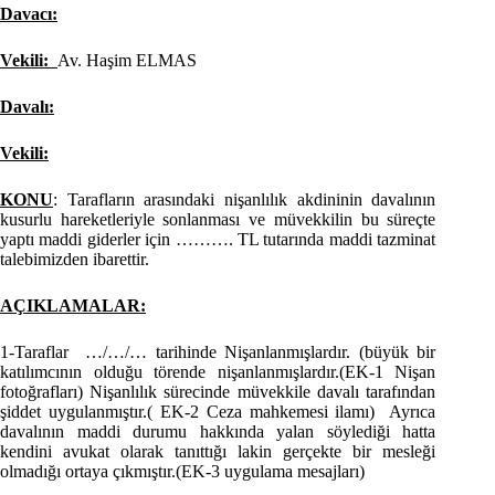
Davacı:
Vekili:
Av. Haşim ELMAS
Davalı:
Vekili:
KONU
: Tarafların arasındaki nişanlılık akdininin davalının
kusurlu hareketleriyle sonlanması ve müvekkilin bu süreçte
yaptı maddi giderler için ………. TL tutarında maddi tazminat
talebimizden ibarettir.
AÇIKLAMALAR:
1-Taraflar …/…/… tarihinde Nişanlanmışlardır. (büyük bir
katılımcının olduğu törende nişanlanmışlardır.(EK-1 Nişan
fotoğrafları) Nişanlılık sürecinde müvekkile davalı tarafından
şiddet uygulanmıştır.( EK-2 Ceza mahkemesi ilamı) Ayrıca
davalının maddi durumu hakkında yalan söylediği hatta
kendini avukat olarak tanıttığı lakin gerçekte bir mesleği
olmadığı ortaya çıkmıştır.(EK-3 uygulama mesajları)