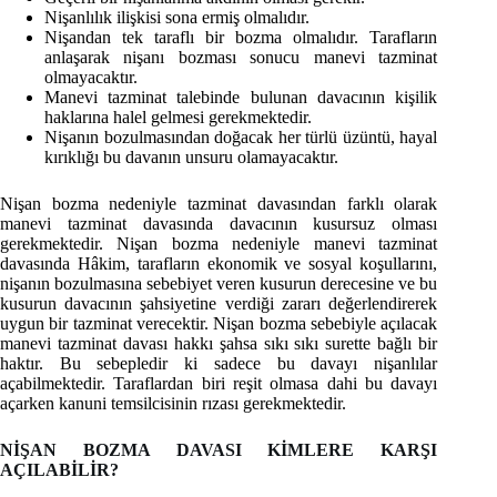
Nişanlılık ilişkisi sona ermiş olmalıdır.
Nişandan tek taraflı bir bozma olmalıdır. Tarafların
anlaşarak nişanı bozması sonucu manevi tazminat
olmayacaktır.
Manevi tazminat talebinde bulunan davacının kişilik
haklarına halel gelmesi gerekmektedir.
Nişanın bozulmasından doğacak her türlü üzüntü, hayal
kırıklığı bu davanın unsuru olamayacaktır.
Nişan bozma nedeniyle tazminat davasından farklı olarak
manevi tazminat davasında davacının kusursuz olması
gerekmektedir. Nişan bozma nedeniyle manevi tazminat
davasında Hâkim, tarafların ekonomik ve sosyal koşullarını,
nişanın bozulmasına sebebiyet veren kusurun derecesine ve bu
kusurun davacının şahsiyetine verdiği zararı değerlendirerek
uygun bir tazminat verecektir. Nişan bozma sebebiyle açılacak
manevi tazminat davası hakkı şahsa sıkı sıkı surette bağlı bir
haktır. Bu sebepledir ki sadece bu davayı nişanlılar
açabilmektedir. Taraflardan biri reşit olmasa dahi bu davayı
açarken kanuni temsilcisinin rızası gerekmektedir.
NİŞAN BOZMA DAVASI KİMLERE KARŞI
AÇILABİLİR?