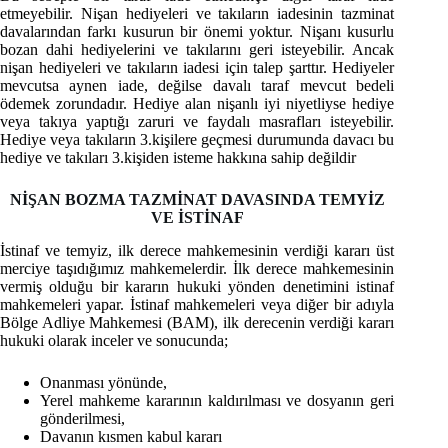
etmeyebilir. Nişan hediyeleri ve takıların iadesinin tazminat
davalarından farkı kusurun bir önemi yoktur. Nişanı kusurlu
bozan dahi hediyelerini ve takılarını geri isteyebilir. Ancak
nişan hediyeleri ve takıların iadesi için talep şarttır. Hediyeler
mevcutsa aynen iade, değilse davalı taraf mevcut bedeli
ödemek zorundadır. Hediye alan nişanlı iyi niyetliyse hediye
veya takıya yaptığı zaruri ve faydalı masrafları isteyebilir.
Hediye veya takıların 3.kişilere geçmesi durumunda davacı bu
hediye ve takıları 3.kişiden isteme hakkına sahip değildir
NİŞAN BOZMA TAZMİNAT DAVASINDA TEMYİZ
VE İSTİNAF
İstinaf ve temyiz, ilk derece mahkemesinin verdiği kararı üst
merciye taşıdığımız mahkemelerdir. İlk derece mahkemesinin
vermiş olduğu bir kararın hukuki yönden denetimini istinaf
mahkemeleri yapar. İstinaf mahkemeleri veya diğer bir adıyla
Bölge Adliye Mahkemesi (BAM), ilk derecenin verdiği kararı
hukuki olarak inceler ve sonucunda;
Onanması yönünde,
Yerel mahkeme kararının kaldırılması ve dosyanın geri
gönderilmesi,
Davanın kısmen kabul kararı