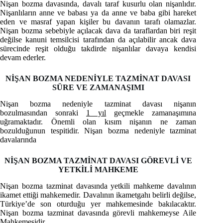
Nişan bozma davasında, davalı taraf kusurlu olan nişanlıdır.
Nişanlıların anne ve babası ya da anne ve baba gibi hareket
eden ve masraf yapan kişiler bu davanın tarafı olamazlar.
Nişan bozma sebebiyle açılacak dava da taraflardan biri reşit
değilse kanuni temsilcisi tarafından da açılabilir ancak dava
sürecinde reşit olduğu takdirde nişanlılar davaya kendisi
devam ederler.
NİŞAN BOZMA NEDENİYLE TAZMİNAT DAVASI
SÜRE VE ZAMANAŞIMI
Nişan bozma nedeniyle tazminat davası nişanın
bozulmasından sonraki
1 yıl
geçmekle zamanaşımına
uğramaktadır. Önemli olan kısım nişanın ne zaman
bozulduğunun tespitidir. Nişan bozma nedeniyle tazminat
davalarında
NİŞAN BOZMA TAZMİNAT DAVASI GÖREVLİ VE
YETKİLİ MAHKEME
Nişan bozma tazminat davasında yetkili mahkeme davalının
ikamet ettiği mahkemedir. Davalının ikametgahı belirli değilse,
Türkiye’de son oturduğu yer mahkemesinde bakılacaktır.
Nişan bozma tazminat davasında görevli mahkemeyse Aile
Mahkemesidir.