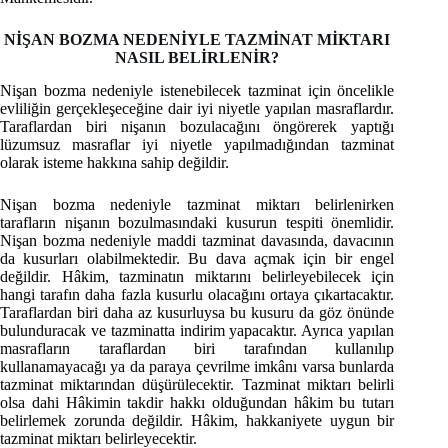
NİŞAN BOZMA NEDENİYLE TAZMİNAT MİKTARI
NASIL BELİRLENİR?
Nişan bozma nedeniyle istenebilecek tazminat için öncelikle
evliliğin gerçekleşeceğine dair iyi niyetle yapılan masraflardır.
Taraflardan biri nişanın bozulacağını öngörerek yaptığı
lüzumsuz masraflar iyi niyetle yapılmadığından tazminat
olarak isteme hakkına sahip değildir.
Nişan bozma nedeniyle tazminat miktarı belirlenirken
tarafların nişanın bozulmasındaki kusurun tespiti önemlidir.
Nişan bozma nedeniyle maddi tazminat davasında, davacının
da kusurları olabilmektedir. Bu dava açmak için bir engel
değildir. Hâkim, tazminatın miktarını belirleyebilecek için
hangi tarafın daha fazla kusurlu olacağını ortaya çıkartacaktır.
Taraflardan biri daha az kusurluysa bu kusuru da göz önünde
bulunduracak ve tazminatta indirim yapacaktır. Ayrıca yapılan
masrafların taraflardan biri tarafından kullanılıp
kullanamayacağı ya da paraya çevrilme imkânı varsa bunlarda
tazminat miktarından düşürülecektir. Tazminat miktarı belirli
olsa dahi Hâkimin takdir hakkı olduğundan hâkim bu tutarı
belirlemek zorunda değildir. Hâkim, hakkaniyete uygun bir
tazminat miktarı belirleyecektir.