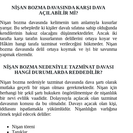
NİŞAN BOZMA DAVASINDA KARŞI DAVA
AÇILABİLİR Mİ?
Nişan bozma davasında kelimenin tam anlamıyla kusurlar
yarışır. Bu sebepledir ki kişiler davalı sıfatına sahip olduğunda
kendilerinin haksız olacağını düşünmektedirler. Ancak iki
tarafta karşı tarafın kusurlarının delillerini ortaya koyar ve
Hâkim hangi tarafa tazminat verileceğini hükmeder. Nişan
bozma davasında delil ortaya koymak ve iyi bir savunma
yapmak elzemdir.
NİŞAN BOZMA NEDENİYLE TAZMİNAT DAVASI
HANGİ DURUMLARDA REDDEDİLİR?
Nişan bozma nedeniyle tazminat davasında dava şartı olarak
mutlaka geçerli bir nişan olması gerekmektedir. Nişan için
herhangi bir şekil şartı hukuken öngörülmemişse de nişanlılık
bir nevi evlilik vaadidir. Dolayısıyla açılacak olan tazminat
davasının konusu da bu olmalıdır. Davayı açacak olan kişi,
iddiasını ispatlamakla yükümlüdür. Nişanlılığın varlığına
örnek teşkil edecek deliller:
Nişan töreni
Tanıklar