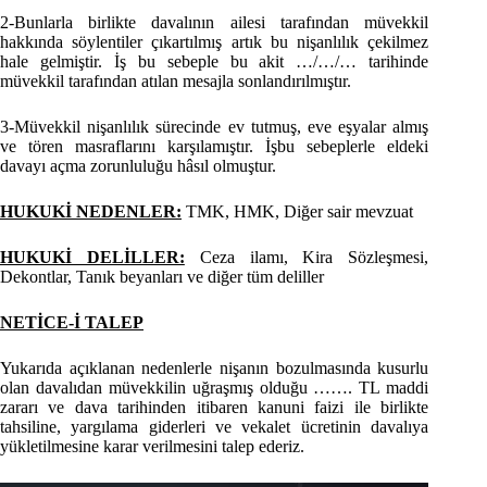
2-Bunlarla birlikte davalının ailesi tarafından müvekkil
hakkında söylentiler çıkartılmış artık bu nişanlılık çekilmez
hale gelmiştir. İş bu sebeple bu akit …/…/… tarihinde
müvekkil tarafından atılan mesajla sonlandırılmıştır.
3-Müvekkil nişanlılık sürecinde ev tutmuş, eve eşyalar almış
ve tören masraflarını karşılamıştır. İşbu sebeplerle eldeki
davayı açma zorunluluğu hâsıl olmuştur.
HUKUKİ NEDENLER:
TMK, HMK, Diğer sair mevzuat
HUKUKİ DELİLLER:
Ceza ilamı, Kira Sözleşmesi,
Dekontlar, Tanık beyanları ve diğer tüm deliller
NETİCE-İ TALEP
Yukarıda açıklanan nedenlerle nişanın bozulmasında kusurlu
olan davalıdan müvekkilin uğraşmış olduğu ……. TL maddi
zararı ve dava tarihinden itibaren kanuni faizi ile birlikte
tahsiline, yargılama giderleri ve vekalet ücretinin davalıya
yükletilmesine karar verilmesini talep ederiz.