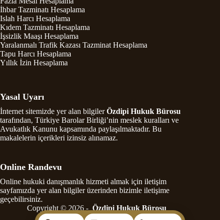
Fazla Mesai Hesaplama
İhbar Tazminatı Hesaplama
Islah Harcı Hesaplama
Kıdem Tazminatı Hesaplama
İşsizlik Maaşı Hesaplama
Yaralanmalı Trafik Kazası Tazminat Hesaplama
Tapu Harcı Hesaplama
Yıllık İzin Hesaplama
Yasal Uyarı
İnternet sitemizde yer alan bilgiler
Özdipi Hukuk Bürosu
tarafından, Türkiye Barolar Birliği’nin meslek kuralları ve
Avukatlık Kanunu kapsamında paylaşılmaktadır. Bu
makalelerin içerikleri izinsiz alınamaz.
Online Randevu
Online hukuki danışmanlık hizmeti almak için iletişim
sayfamızda yer alan bilgiler üzerinden bizimle iletişime
geçebilirsiniz.
Copyright © 2026 -
Özdipi Hukuk Bürosu