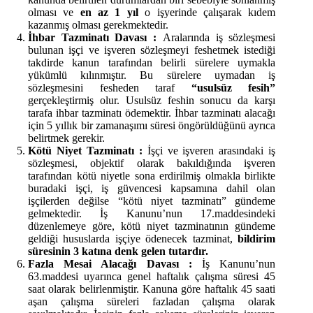
olması ve
en az 1 yıl
o işyerinde çalışarak kıdem
kazanmış olması gerekmektedir.
İhbar Tazminatı Davası :
Aralarında iş sözleşmesi
bulunan işçi ve işveren sözleşmeyi feshetmek istediği
takdirde kanun tarafından belirli sürelere uymakla
yükümlü kılınmıştır. Bu sürelere uymadan iş
sözleşmesini fesheden taraf
“usulsüz fesih”
gerçekleştirmiş olur. Usulsüz feshin sonucu da karşı
tarafa ihbar tazminatı ödemektir. İhbar tazminatı alacağı
için 5 yıllık bir zamanaşımı süresi öngörüldüğünü ayrıca
belirtmek gerekir.
Kötü Niyet Tazminatı :
İşçi ve işveren arasındaki iş
sözleşmesi, objektif olarak bakıldığında işveren
tarafından kötü niyetle sona erdirilmiş olmakla birlikte
buradaki işçi, iş güvencesi kapsamına dahil olan
işçilerden değilse “kötü niyet tazminatı” gündeme
gelmektedir. İş Kanunu’nun 17.maddesindeki
düzenlemeye göre, kötü niyet tazminatının gündeme
geldiği hususlarda işçiye ödenecek tazminat,
bildirim
süresinin 3 katına denk gelen tutardır.
Fazla Mesai Alacağı Davası :
İş Kanunu’nun
63.maddesi uyarınca genel haftalık çalışma süresi 45
saat olarak belirlenmiştir. Kanuna göre haftalık 45 saati
aşan çalışma süreleri fazladan çalışma olarak