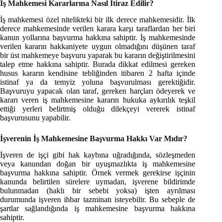
İş Mahkemesi Kararlarına Nasıl İtiraz Edilir?
İş mahkemesi özel nitelikteki bir ilk derece mahkemesidir. İlk
derece mahkemesinde verilen karara karşı taraflardan her biri
kanun yollarına başvurma hakkına sahiptir. İş mahkemesinde
verilen kararın hakkaniyete uygun olmadığını düşünen taraf
bir üst mahkemeye başvuru yaparak bu kararın değiştirilmesini
talep etme hakkına sahiptir. Burada dikkat edilmesi gereken
husus kararın kendisine tebliğinden itibaren 2 hafta içinde
istinaf ya da temyiz yoluna başvurulması gerektiğidir.
Başvuruyu yapacak olan taraf, gereken harçları ödeyerek ve
kararı veren iş mahkemesine kararın hukuka aykırılık teşkil
ettiği yerleri belirtmiş olduğu dilekçeyi vererek istinaf
başvurusunu yapabilir.
İşverenin İş Mahkemesine Başvurma Hakkı Var Mıdır?
İşveren de işçi gibi hak kaybına uğradığında, sözleşmeden
veya kanundan doğan bir uyuşmazlıkta iş mahkemesine
başvurma hakkına sahiptir. Örnek vermek gerekirse işçinin
kanunda belirtilen sürelere uymadan, işverene bildirimde
bulunmadan (haklı bir sebebi yoksa) işten ayrılması
durumunda işveren ihbar tazminatı isteyebilir. Bu sebeple de
şartlar sağlandığında iş mahkemesine başvurma hakkına
sahiptir.