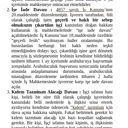
içerisinde mahkemeye müracaat etmelidirler.
İşe İade Davası :
4857 sayılı İş Kanunu
’nun
20.maddesinde düzenlenmiştir. İşveren tarafından, fiili
olarak çalıştığı işten
geçerli ve haklı bir sebep
olmaksızın çıkartılan işçi
kanundan doğan hakkını
kullanarak iş mahkemelerinde “işe iade davası”
açabilmektedir. İş Kanunu’nun 18.maddesinde özellikle
“geçerli fesih” sayılmayan haller sıralanmıştır. Bu
hususlardan herhangi biri haklı neden teşkil
etmediğinden dolayı işçi, çıkarıldığı işine geri dönmek
amacıyla iş sözleşmesinin feshinin kendisine bildirildiği
tarihten itibaren 1 ay içerisinde arabulucuya başvurmak
zorundadır. Arabuluculuk başvurusu sonucunda taraflar
arasında anlaşılamaması durumunda, arabuluculuk
tutanağının düzenlenme tarihinden itibaren 2 hafta
içinde İş Mahkemesinde işverene karşı işe iade davası
açılır.
Kıdem Tazminatı Alacağı Davası :
İşçi sıfatını haiz
kişi, belirli bir süre fiili olarak çalıştığı işyerinden
kanundaki belli nedenlerle iş ilişkisi sona ererek
ayrılıyorsa kendisine ödenecek
“kıdem” tazminatı
için
dava açma hakkına sahiptir. Fakat belirtmek gerekir ki
kıdem tazminatı alacağı için bazı koşulları sağlamak
gerekir. Bir kişi, İşçi sıfatını haiz kişinin, iş ilişkisinin
kanunda belirtilen durumlardan biri sebebiyle sonlanmış