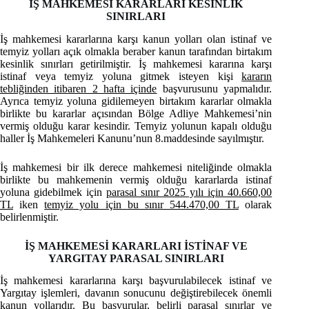
İŞ MAHKEMESİ KARARLARI KESİNLİK
SINIRLARI
İş mahkemesi kararlarına karşı kanun yolları olan istinaf ve
temyiz yolları açık olmakla beraber kanun tarafından birtakım
kesinlik sınırları getirilmiştir. İş mahkemesi kararına karşı
istinaf veya temyiz yoluna gitmek isteyen kişi
kararın
tebliğinden itibaren 2 hafta içinde
başvurusunu yapmalıdır.
Ayrıca temyiz yoluna gidilemeyen birtakım kararlar olmakla
birlikte bu kararlar açısından Bölge Adliye Mahkemesi’nin
vermiş olduğu karar kesindir. Temyiz yolunun kapalı olduğu
haller İş Mahkemeleri Kanunu’nun 8.maddesinde sayılmıştır.
İş mahkemesi bir ilk derece mahkemesi niteliğinde olmakla
birlikte bu mahkemenin vermiş olduğu kararlarda istinaf
yoluna gidebilmek için
parasal sınır 2025 yılı için 40.660,00
TL
iken
temyiz yolu için bu sınır 544.470,00 TL
olarak
belirlenmiştir.
İŞ MAHKEMESİ KARARLARI İSTİNAF VE
YARGITAY PARASAL SINIRLARI
İş mahkemesi kararlarına karşı başvurulabilecek istinaf ve
Yargıtay işlemleri, davanın sonucunu değiştirebilecek önemli
kanun yollarıdır. Bu başvurular, belirli parasal sınırlar ve