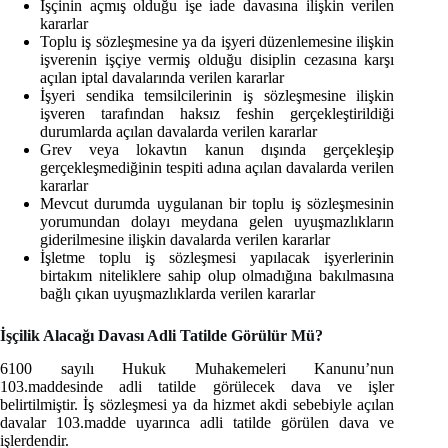
İşçinin açmış olduğu işe iade davasına ilişkin verilen
kararlar
Toplu iş sözleşmesine ya da işyeri düzenlemesine ilişkin
işverenin işçiye vermiş olduğu disiplin cezasına karşı
açılan iptal davalarında verilen kararlar
İşyeri sendika temsilcilerinin iş sözleşmesine ilişkin
işveren tarafından haksız feshin gerçekleştirildiği
durumlarda açılan davalarda verilen kararlar
Grev veya lokavtın kanun dışında gerçekleşip
gerçekleşmediğinin tespiti adına açılan davalarda verilen
kararlar
Mevcut durumda uygulanan bir toplu iş sözleşmesinin
yorumundan dolayı meydana gelen uyuşmazlıkların
giderilmesine ilişkin davalarda verilen kararlar
İşletme toplu iş sözleşmesi yapılacak işyerlerinin
birtakım niteliklere sahip olup olmadığına bakılmasına
bağlı çıkan uyuşmazlıklarda verilen kararlar
İşçilik Alacağı Davası Adli Tatilde Görülür Mü?
6100 sayılı Hukuk Muhakemeleri Kanunu’nun
103.maddesinde adli tatilde görülecek dava ve işler
belirtilmiştir. İş sözleşmesi ya da hizmet akdi sebebiyle açılan
davalar 103.madde uyarınca adli tatilde görülen dava ve
işlerdendir.