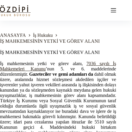
Skip
to
content
ANASAYFA
İş Hukuku
İŞ MAHKEMESİNİN YETKİ VE GÖREV ALANI
İŞ MAHKEMESİNİN YETKİ VE GÖREV ALANI
İş mahkemesinin yetki ve görev alanı,
7036 sayılı İş
Mahkemeleri Kanunu
’nun 5. ve 6. maddelerinde
düzenlenmiştir.
Gazeteciler ve gemi adamları da
dahil olmak
üzere, aralarında hizmet sözleşmesi akdedilen işçiler ve
işverenler yahut işveren vekilleri arasında iş ilişkisinden dolayı
kanundan ya da sözleşmeden kaynaklı meydana gelen hukuki
uyuşmazlıklar, iş mahkemesinin görev alanı kapsamındadır.
Türkiye İş Kurumu veya Sosyal Güvenlik Kurumunun taraf
olduğu durumlarda ilgili uyuşmazlık iş ve sosyal güvenlik
mevzuatından kaynaklanıyor ise buradaki dava ve işlere de iş
mahkemesi bakmakla görevli kılınmıştır. Kanunda belirtildiği
üzere; idari para cezalarına yapılan itirazlar ile 5510 sayılı
Kanunun geçici 4. Maddesindeki hukuki birtakım