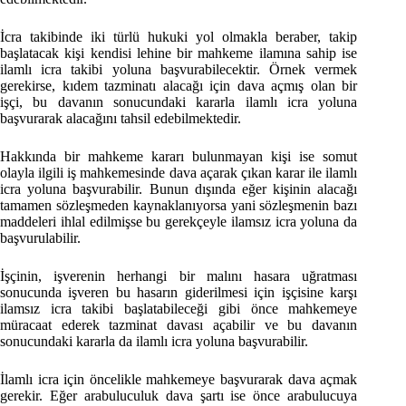
İcra takibinde iki türlü hukuki yol olmakla beraber, takip
başlatacak kişi kendisi lehine bir mahkeme ilamına sahip ise
ilamlı icra takibi yoluna başvurabilecektir. Örnek vermek
gerekirse, kıdem tazminatı alacağı için dava açmış olan bir
işçi, bu davanın sonucundaki kararla ilamlı icra yoluna
başvurarak alacağını tahsil edebilmektedir.
Hakkında bir mahkeme kararı bulunmayan kişi ise somut
olayla ilgili iş mahkemesinde dava açarak çıkan karar ile ilamlı
icra yoluna başvurabilir. Bunun dışında eğer kişinin alacağı
tamamen sözleşmeden kaynaklanıyorsa yani sözleşmenin bazı
maddeleri ihlal edilmişse bu gerekçeyle ilamsız icra yoluna da
başvurulabilir.
İşçinin, işverenin herhangi bir malını hasara uğratması
sonucunda işveren bu hasarın giderilmesi için işçisine karşı
ilamsız icra takibi başlatabileceği gibi önce mahkemeye
müracaat ederek tazminat davası açabilir ve bu davanın
sonucundaki kararla da ilamlı icra yoluna başvurabilir.
İlamlı icra için öncelikle mahkemeye başvurarak dava açmak
gerekir. Eğer arabuluculuk dava şartı ise önce arabulucuya