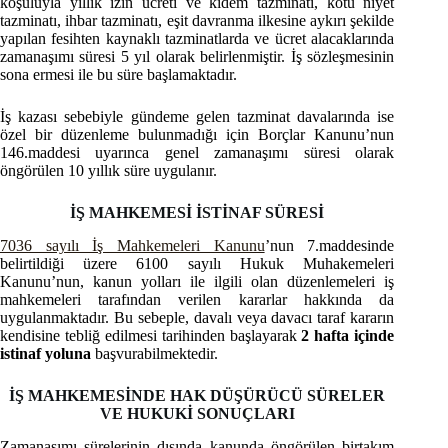
koşuluyla yıllık izin ücreti ve kıdem tazminatı, kötü niyet
tazminatı, ihbar tazminatı, eşit davranma ilkesine aykırı şekilde
yapılan fesihten kaynaklı tazminatlarda ve ücret alacaklarında
zamanaşımı süresi 5 yıl olarak belirlenmiştir. İş sözleşmesinin
sona ermesi ile bu süre başlamaktadır.
İş kazası sebebiyle gündeme gelen tazminat davalarında ise
özel bir düzenleme bulunmadığı için Borçlar Kanunu’nun
146.maddesi uyarınca genel zamanaşımı süresi olarak
öngörülen 10 yıllık süre uygulanır.
İŞ MAHKEMESİ İSTİNAF SÜRESİ
7036 sayılı İş Mahkemeleri Kanunu
’nun 7.maddesinde
belirtildiği üzere 6100 sayılı Hukuk Muhakemeleri
Kanunu’nun, kanun yolları ile ilgili olan düzenlemeleri iş
mahkemeleri tarafından verilen kararlar hakkında da
uygulanmaktadır. Bu sebeple, davalı veya davacı taraf kararın
kendisine tebliğ edilmesi tarihinden başlayarak
2 hafta içinde
istinaf yoluna
başvurabilmektedir.
İŞ MAHKEMESİNDE HAK DÜŞÜRÜCÜ SÜRELER
VE HUKUKİ SONUÇLARI
Zamanaşımı sürelerinin dışında kanunda öngörülen birtakım