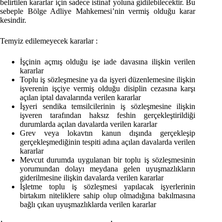
belirtilen kararlar için sadece istinaf yoluna gidilebilecektir. Bu
sebeple Bölge Adliye Mahkemesi’nin vermiş olduğu karar
kesindir.
Temyiz edilemeyecek kararlar :
İşçinin açmış olduğu işe iade davasına ilişkin verilen
kararlar
Toplu iş sözleşmesine ya da işyeri düzenlemesine ilişkin
işverenin işçiye vermiş olduğu disiplin cezasına karşı
açılan iptal davalarında verilen kararlar
İşyeri sendika temsilcilerinin iş sözleşmesine ilişkin
işveren tarafından haksız feshin gerçekleştirildiği
durumlarda açılan davalarda verilen kararlar
Grev veya lokavtın kanun dışında gerçekleşip
gerçekleşmediğinin tespiti adına açılan davalarda verilen
kararlar
Mevcut durumda uygulanan bir toplu iş sözleşmesinin
yorumundan dolayı meydana gelen uyuşmazlıkların
giderilmesine ilişkin davalarda verilen kararlar
İşletme toplu iş sözleşmesi yapılacak işyerlerinin
birtakım niteliklere sahip olup olmadığına bakılmasına
bağlı çıkan uyuşmazlıklarda verilen kararlar