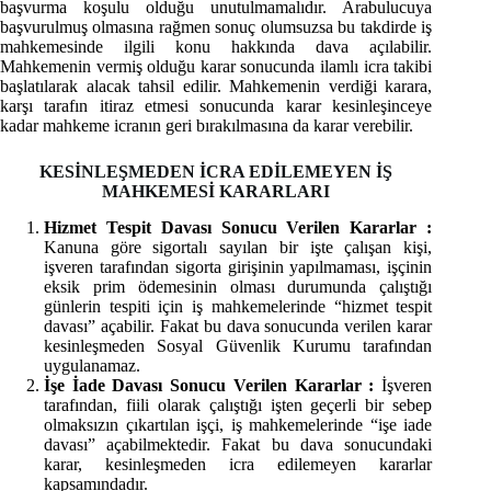
başvurma koşulu olduğu unutulmamalıdır. Arabulucuya
başvurulmuş olmasına rağmen sonuç olumsuzsa bu takdirde iş
mahkemesinde ilgili konu hakkında dava açılabilir.
Mahkemenin vermiş olduğu karar sonucunda ilamlı icra takibi
başlatılarak alacak tahsil edilir. Mahkemenin verdiği karara,
karşı tarafın itiraz etmesi sonucunda karar kesinleşinceye
kadar mahkeme icranın geri bırakılmasına da karar verebilir.
KESİNLEŞMEDEN İCRA EDİLEMEYEN İŞ
MAHKEMESİ KARARLARI
Hizmet Tespit Davası Sonucu Verilen Kararlar :
Kanuna göre sigortalı sayılan bir işte çalışan kişi,
işveren tarafından sigorta girişinin yapılmaması, işçinin
eksik prim ödemesinin olması durumunda çalıştığı
günlerin tespiti için iş mahkemelerinde “hizmet tespit
davası” açabilir. Fakat bu dava sonucunda verilen karar
kesinleşmeden Sosyal Güvenlik Kurumu tarafından
uygulanamaz.
İşe İade Davası Sonucu Verilen Kararlar :
İşveren
tarafından, fiili olarak çalıştığı işten geçerli bir sebep
olmaksızın çıkartılan işçi, iş mahkemelerinde “işe iade
davası” açabilmektedir. Fakat bu dava sonucundaki
karar, kesinleşmeden icra edilemeyen kararlar
kapsamındadır.