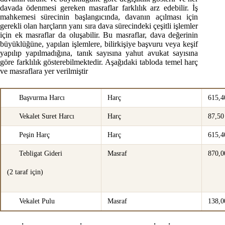
davada ödenmesi gereken masraflar farklılık arz edebilir. İş
mahkemesi sürecinin başlangıcında, davanın açılması için
gerekli olan harçların yanı sıra dava sürecindeki çeşitli işlemler
için ek masraflar da oluşabilir. Bu masraflar, dava değerinin
büyüklüğüne, yapılan işlemlere, bilirkişiye başvuru veya keşif
yapılıp yapılmadığına, tanık sayısına yahut avukat sayısına
göre farklılık gösterebilmektedir. Aşağıdaki tabloda temel harç
ve masraflara yer verilmiştir
Başvurma Harcı
Harç
615,4
Vekalet Suret Harcı
Harç
87,50
Peşin Harç
Harç
615,4
Tebligat Gideri
Masraf
870,0
(2 taraf için)
Vekalet Pulu
Masraf
138,0