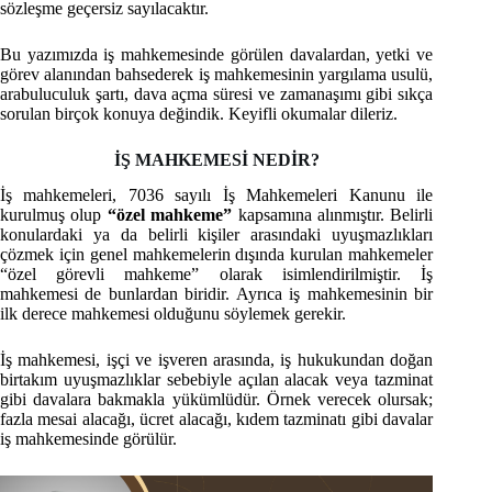
sözleşme geçersiz sayılacaktır.
Bu yazımızda iş mahkemesinde görülen davalardan, yetki ve
görev alanından bahsederek iş mahkemesinin yargılama usulü,
arabuluculuk şartı, dava açma süresi ve zamanaşımı gibi sıkça
sorulan birçok konuya değindik. Keyifli okumalar dileriz.
İŞ MAHKEMESİ NEDİR?
İş mahkemeleri, 7036 sayılı İş Mahkemeleri Kanunu ile
kurulmuş olup
“özel mahkeme”
kapsamına alınmıştır. Belirli
konulardaki ya da belirli kişiler arasındaki uyuşmazlıkları
çözmek için genel mahkemelerin dışında kurulan mahkemeler
“özel görevli mahkeme” olarak isimlendirilmiştir. İş
mahkemesi de bunlardan biridir. Ayrıca iş mahkemesinin bir
ilk derece mahkemesi olduğunu söylemek gerekir.
İş mahkemesi, işçi ve işveren arasında, iş hukukundan doğan
birtakım uyuşmazlıklar sebebiyle açılan alacak veya tazminat
gibi davalara bakmakla yükümlüdür. Örnek verecek olursak;
fazla mesai alacağı, ücret alacağı, kıdem tazminatı gibi davalar
iş mahkemesinde görülür.