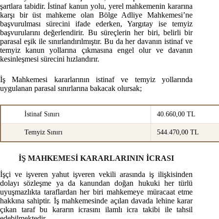
şartlara tabidir. İstinaf kanun yolu, yerel mahkemenin kararına
karşı bir üst mahkeme olan Bölge Adliye Mahkemesi’ne
başvurulması sürecini ifade ederken, Yargıtay ise temyiz
başvurularını değerlendirir. Bu süreçlerin her biri, belirli bir
parasal eşik ile sınırlandırılmıştır. Bu da her davanın istinaf ve
temyiz kanun yollarına çıkmasına engel olur ve davanın
kesinleşmesi sürecini hızlandırır.
İş Mahkemesi kararlarının istinaf ve temyiz yollarında
uygulanan parasal sınırlarına bakacak olursak;
İstinaf Sınırı
40.660,00 TL
Temyiz Sınırı
544.470,00 TL
İŞ MAHKEMESİ KARARLARININ İCRASI
İşçi ve işveren yahut işveren vekili arasında iş ilişkisinden
dolayı sözleşme ya da kanundan doğan hukuki her türlü
uyuşmazlıkta taraflardan her biri mahkemeye müracaat etme
hakkına sahiptir. İş mahkemesinde açılan davada lehine karar
çıkan taraf bu kararın icrasını ilamlı icra takibi ile tahsil
edebilmektedir.