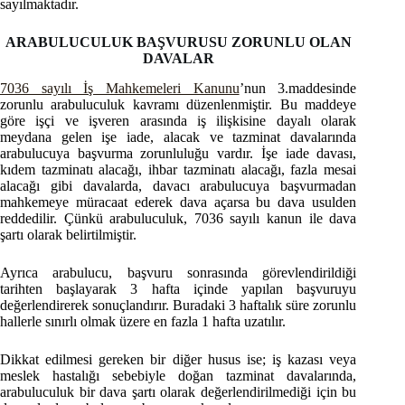
sayılmaktadır.
ARABULUCULUK BAŞVURUSU ZORUNLU OLAN
DAVALAR
7036 sayılı İş Mahkemeleri Kanunu
’nun 3.maddesinde
zorunlu arabuluculuk kavramı düzenlenmiştir. Bu maddeye
göre işçi ve işveren arasında iş ilişkisine dayalı olarak
meydana gelen işe iade, alacak ve tazminat davalarında
arabulucuya başvurma zorunluluğu vardır. İşe iade davası,
kıdem tazminatı alacağı, ihbar tazminatı alacağı, fazla mesai
alacağı gibi davalarda, davacı arabulucuya başvurmadan
mahkemeye müracaat ederek dava açarsa bu dava usulden
reddedilir. Çünkü arabuluculuk, 7036 sayılı kanun ile dava
şartı olarak belirtilmiştir.
Ayrıca arabulucu, başvuru sonrasında görevlendirildiği
tarihten başlayarak 3 hafta içinde yapılan başvuruyu
değerlendirerek sonuçlandırır. Buradaki 3 haftalık süre zorunlu
hallerle sınırlı olmak üzere en fazla 1 hafta uzatılır.
Dikkat edilmesi gereken bir diğer husus ise; iş kazası veya
meslek hastalığı sebebiyle doğan tazminat davalarında,
arabuluculuk bir dava şartı olarak değerlendirilmediği için bu