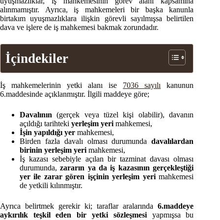
uyuşmazlıklar, iş mahkemesinin görev alanı kapsamına
alınmamıştır. Ayrıca, iş mahkemeleri bir başka kanunla
birtakım uyuşmazlıklara ilişkin görevli sayılmışsa belirtilen
dava ve işlere de iş mahkemesi bakmak zorundadır.
İçindekiler
İş mahkemelerinin yetki alanı ise
7036 sayılı
kanunun
6.maddesinde açıklanmıştır. İlgili maddeye göre;
Davalının
(gerçek veya tüzel kişi olabilir), davanın
açıldığı tarihteki
yerleşim yeri
mahkemesi,
İşin yapıldığı yer
mahkemesi,
Birden fazla davalı olması durumunda
davalılardan
birinin yerleşim yeri
mahkemesi,
İş kazası sebebiyle açılan bir tazminat davası olması
durumunda,
zararın ya da iş kazasının gerçekleştiği
yer ile zarar gören işçinin yerleşim yeri
mahkemesi
de yetkili kılınmıştır.
Ayrıca belirtmek gerekir ki; taraflar aralarında
6.maddeye
aykırılık teşkil eden bir yetki sözleşmesi
yapmışsa bu