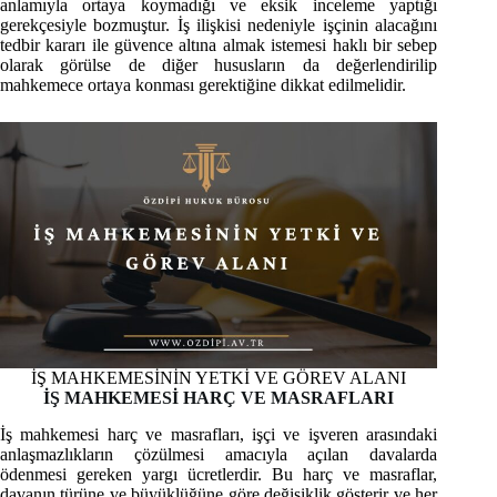
anlamıyla ortaya koymadığı ve eksik inceleme yaptığı
gerekçesiyle bozmuştur. İş ilişkisi nedeniyle işçinin alacağını
tedbir kararı ile güvence altına almak istemesi haklı bir sebep
olarak görülse de diğer hususların da değerlendirilip
mahkemece ortaya konması gerektiğine dikkat edilmelidir.
İŞ MAHKEMESİNİN YETKİ VE GÖREV ALANI
İŞ MAHKEMESİ HARÇ VE MASRAFLARI
İş mahkemesi harç ve masrafları, işçi ve işveren arasındaki
anlaşmazlıkların çözülmesi amacıyla açılan davalarda
ödenmesi gereken yargı ücretlerdir. Bu harç ve masraflar,
davanın türüne ve büyüklüğüne göre değişiklik gösterir ve her