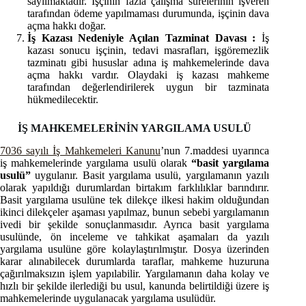
sayılmaktadır. İşçinin fazla çalışma sürelerinin işveren
tarafından ödeme yapılmaması durumunda, işçinin dava
açma hakkı doğar.
İş Kazası Nedeniyle Açılan Tazminat Davası :
İş
kazası sonucu işçinin, tedavi masrafları, işgöremezlik
tazminatı gibi hususlar adına iş mahkemelerinde dava
açma hakkı vardır. Olaydaki iş kazası mahkeme
tarafından değerlendirilerek uygun bir tazminata
hükmedilecektir.
İŞ MAHKEMELERİNİN YARGILAMA USULÜ
7036 sayılı İş Mahkemeleri Kanunu
’nun 7.maddesi uyarınca
iş mahkemelerinde yargılama usulü olarak
“basit yargılama
usulü”
uygulanır. Basit yargılama usulü, yargılamanın yazılı
olarak yapıldığı durumlardan birtakım farklılıklar barındırır.
Basit yargılama usulüne tek dilekçe ilkesi hakim olduğundan
ikinci dilekçeler aşaması yapılmaz, bunun sebebi yargılamanın
ivedi bir şekilde sonuçlanmasıdır. Ayrıca basit yargılama
usulünde, ön inceleme ve tahkikat aşamaları da yazılı
yargılama usulüne göre kolaylaştırılmıştır. Dosya üzerinden
karar alınabilecek durumlarda taraflar, mahkeme huzuruna
çağırılmaksızın işlem yapılabilir. Yargılamanın daha kolay ve
hızlı bir şekilde ilerlediği bu usul, kanunda belirtildiği üzere iş
mahkemelerinde uygulanacak yargılama usulüdür.