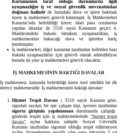
Kurumunun taraf olduğu durumlarda ilgili
uyuşmazlığın iş ve sosyal güvenlik mevzuatından
doğması halinde
de buradaki dava ve işlere bakmak
üzere iş mahkemesi görevli kılınmıştır. İş Mahkemeleri
Kanunu’nda belirtildiği üzere; idari para cezalarına
yapılan itirazlar ile 5510 sayılı Kanunun geçici 4.
Maddesindeki hukuki birtakım uyuşmazlıklar, iş
mahkemesinin bakacağı dava ve işlerden hariç
tutulmuştur.
İş mahkemeleri, diğer kanunlar tarafından belirtilen bazı
hukuki uyuşmazlıklar için görevli olarak addedildiyse
burada da yine iş mahkemeleri görevli olacaktır.
İŞ MAHKEMESİNİN BAKTIĞI DAVALAR
İş mahkemesi, kanunda belirtildiği üzere özel nitelikli bir ilk
derece mahkemesidir. İş mahkemesinin baktığı davalar:
Hizmet Tespit Davası :
5510 sayılı Kanuna göre,
sigortalı sayılan bir işte çalışan kişi, işveren tarafından
sigorta girişinin yapılmaması
durumunda çalıştığı
günlerin tespiti için iş mahkemelerinde
“hizmet tespit
davası”
açma hakkına sahiptir. Sosyal Güvenlik
Kurumu tarafından sigortalı olduğu tespit edilemeyen
işçiler, hizmetlerinin geçtiği yılın sonu itibariyle 5 yıl