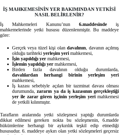
İŞ MAHKEMESİNİN YER BAKIMINDAN YETKİSİ
NASIL BELİRLENİR?
İş Mahkemeleri Kanunu’nun
6.maddesinde
iş
mahkemelerinde yetki hususu düzenlenmiştir. Bu maddeye
göre:
Gerçek veya tüzel kişi olan
davalının
, davanın açılmış
olduğu tarihteki
yerleşim yeri
mahkemesi,
İşin yapıldığı yer
mahkemesi,
İşlemin yapıldığı yer
mahkemesi,
Birden fazla davalının olduğu durumlarda,
davalılardan herhangi birinin yerleşim yeri
mahkemesi,
İş kazası sebebiyle açılan bir tazminat davası olması
durumunda,
zararın ya da iş kazasının gerçekleştiği
yer ile zarar gören işçinin yerleşim yeri
mahkemesi
de yetkili kılınmıştır.
Tarafların aralarında yetki sözleşmesi yaptığı durumlarda
dikkat edilmesi gereken nokta bu sözleşmenin, 6.madde
hükümlerine herhangi bir aykırılık teşkil edip etmediği
hususudur. 6. maddeye aykırı olan yetki sözleşmeleri geçersiz