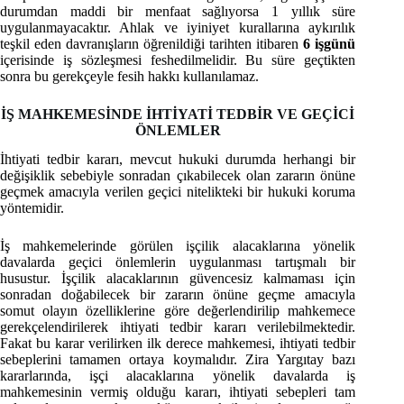
durumdan maddi bir menfaat sağlıyorsa 1 yıllık süre
uygulanmayacaktır. Ahlak ve iyiniyet kurallarına aykırılık
teşkil eden davranışların öğrenildiği tarihten itibaren
6 işgünü
içerisinde iş sözleşmesi feshedilmelidir. Bu süre geçtikten
sonra bu gerekçeyle fesih hakkı kullanılamaz.
İŞ MAHKEMESİNDE İHTİYATİ TEDBİR VE GEÇİCİ
ÖNLEMLER
İhtiyati tedbir kararı, mevcut hukuki durumda herhangi bir
değişiklik sebebiyle sonradan çıkabilecek olan zararın önüne
geçmek amacıyla verilen geçici nitelikteki bir hukuki koruma
yöntemidir.
İş mahkemelerinde görülen işçilik alacaklarına yönelik
davalarda geçici önlemlerin uygulanması tartışmalı bir
husustur. İşçilik alacaklarının güvencesiz kalmaması için
sonradan doğabilecek bir zararın önüne geçme amacıyla
somut olayın özelliklerine göre değerlendirilip mahkemece
gerekçelendirilerek ihtiyati tedbir kararı verilebilmektedir.
Fakat bu karar verilirken ilk derece mahkemesi, ihtiyati tedbir
sebeplerini tamamen ortaya koymalıdır. Zira Yargıtay bazı
kararlarında, işçi alacaklarına yönelik davalarda iş
mahkemesinin vermiş olduğu kararı, ihtiyati sebepleri tam