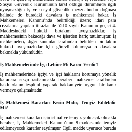
Sosyal Güvenlik Kurumunun taraf olduğu durumlarda ilgili
uyuşmazlığın iş ve sosyal güvenlik mevzuatından doğması
halinde de buradaki davalara iş mahkemesi bakar. İş
Mahkemeleri Kanunu’nda belirtildiği üzere; idari para
cezalarına yapılan itirazlar ile 5510 sayılı Kanunun geçici 4.
Maddesindeki hukuki birtakım uyuşmazlıklar, iş
mahkemesinin bakacağı dava ve işlerden hariç tutulmuştur. İş
mahkemeleri, diğer kanunlar tarafından belirtilen bir takım
hukuki uyuşmazlıklar için görevli kılınmışsa o davalara
bakmakla yükümlüdür.
İş Mahkemelerinde İşçi Lehine Mi Karar Verilir?
İş mahkemelerinde işçiyi ve işçi haklarını korumaya yönelik
kararlara sıkça rastlanmakla beraber mahkeme taraflardan
haklı olanın tespitini yaparak hakkaniyete uygun bir karar
vermeye çalışmaktadır.
İş Mahkemesi Kararları Kesin Midir, Temyiz Edilebilir
Mi?
İş mahkemesi kararları için istinaf ve temyiz yolu açık olmakla
beraber, İş Mahkemeleri Kanunu’nun 8.maddesinde temyiz
edilemeyecek kararlar sayılmıştır. İlgili madde uyarınca burada