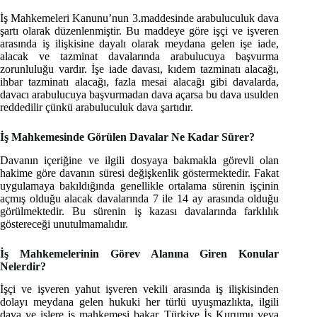
İş Mahkemeleri Kanunu’nun 3.maddesinde arabuluculuk dava
şartı olarak düzenlenmiştir. Bu maddeye göre işçi ve işveren
arasında iş ilişkisine dayalı olarak meydana gelen işe iade,
alacak ve tazminat davalarında arabulucuya başvurma
zorunluluğu vardır. İşe iade davası, kıdem tazminatı alacağı,
ihbar tazminatı alacağı, fazla mesai alacağı gibi davalarda,
davacı arabulucuya başvurmadan dava açarsa bu dava usulden
reddedilir çünkü arabuluculuk dava şartıdır.
İş Mahkemesinde Görülen Davalar Ne Kadar Sürer?
Davanın içeriğine ve ilgili dosyaya bakmakla görevli olan
hakime göre davanın süresi değişkenlik göstermektedir. Fakat
uygulamaya bakıldığında genellikle ortalama sürenin işçinin
açmış olduğu alacak davalarında 7 ile 14 ay arasında olduğu
görülmektedir. Bu sürenin iş kazası davalarında farklılık
göstereceği unutulmamalıdır.
İş Mahkemelerinin Görev Alanına Giren Konular
Nelerdir?
İşçi ve işveren yahut işveren vekili arasında iş ilişkisinden
dolayı meydana gelen hukuki her türlü uyuşmazlıkta, ilgili
dava ve işlere iş mahkemesi bakar. Türkiye İş Kurumu veya