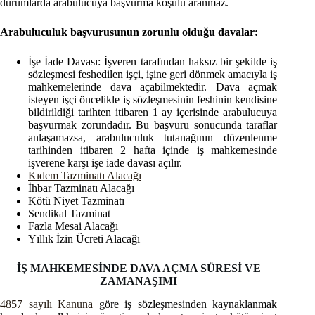
durumlarda arabulucuya başvurma koşulu aranmaz.
Arabuluculuk başvurusunun zorunlu olduğu davalar:
İşe İade Davası: İşveren tarafından haksız bir şekilde iş
sözleşmesi feshedilen işçi, işine geri dönmek amacıyla iş
mahkemelerinde dava açabilmektedir. Dava açmak
isteyen işçi öncelikle iş sözleşmesinin feshinin kendisine
bildirildiği tarihten itibaren 1 ay içerisinde arabulucuya
başvurmak zorundadır. Bu başvuru sonucunda taraflar
anlaşamazsa, arabuluculuk tutanağının düzenlenme
tarihinden itibaren 2 hafta içinde iş mahkemesinde
işverene karşı işe iade davası açılır.
Kıdem Tazminatı Alacağı
İhbar Tazminatı Alacağı
Kötü Niyet Tazminatı
Sendikal Tazminat
Fazla Mesai Alacağı
Yıllık İzin Ücreti Alacağı
İŞ MAHKEMESİNDE DAVA AÇMA SÜRESİ VE
ZAMANAŞIMI
4857 sayılı Kanuna
göre iş sözleşmesinden kaynaklanmak