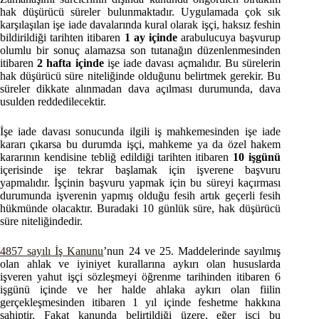
hak düşürücü süreler bulunmaktadır. Uygulamada çok sık
karşılaşılan işe iade davalarında kural olarak işçi, haksız feshin
bildirildiği tarihten itibaren
1 ay içinde
arabulucuya başvurup
olumlu bir sonuç alamazsa son tutanağın düzenlenmesinden
itibaren
2 hafta içinde
işe iade davası açmalıdır. Bu sürelerin
hak düşürücü süre niteliğinde olduğunu belirtmek gerekir. Bu
süreler dikkate alınmadan dava açılması durumunda, dava
usulden reddedilecektir.
İşe iade davası sonucunda ilgili iş mahkemesinden işe iade
kararı çıkarsa bu durumda işçi, mahkeme ya da özel hakem
kararının kendisine tebliğ edildiği tarihten itibaren
10 işgünü
içerisinde işe tekrar başlamak için işverene başvuru
yapmalıdır. İşçinin başvuru yapmak için bu süreyi kaçırması
durumunda işverenin yapmış olduğu fesih artık geçerli fesih
hükmünde olacaktır. Buradaki 10 günlük süre, hak düşürücü
süre niteliğindedir.
4857 sayılı İş Kanunu
’nun 24 ve 25. Maddelerinde sayılmış
olan ahlak ve iyiniyet kurallarına aykırı olan hususlarda
işveren yahut işçi sözleşmeyi öğrenme tarihinden itibaren 6
işgünü içinde ve her halde ahlaka aykırı olan fiilin
gerçekleşmesinden itibaren 1 yıl içinde feshetme hakkına
sahiptir. Fakat kanunda belirtildiği üzere, eğer işçi bu