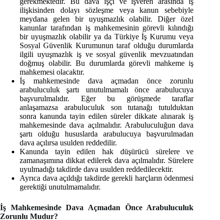
gerekmektedir. Bu dava işçi ve işveren arasında iş
ilişkisinden dolayı sözleşme veya kanun sebebiyle
meydana gelen bir uyuşmazlık olabilir. Diğer özel
kanunlar tarafından iş mahkemesinin görevli kılındığı
bir uyuşmazlık olabilir ya da Türkiye İş Kurumu veya
Sosyal Güvenlik Kurumunun taraf olduğu durumlarda
ilgili uyuşmazlık iş ve sosyal güvenlik mevzuatından
doğmuş olabilir. Bu durumlarda görevli mahkeme iş
mahkemesi olacaktır.
İş mahkemesinde dava açmadan önce zorunlu
arabuluculuk şartı unutulmamalı önce arabulucuya
başvurulmalıdır. Eğer bu görüşmede taraflar
anlaşamazsa arabuluculuk son tutanağı tutulduktan
sonra kanunda tayin edilen süreler dikkate alınarak iş
mahkemesinde dava açılmalıdır. Arabuluculuğun dava
şartı olduğu hususlarda arabulucuya başvurulmadan
dava açılırsa usulden reddedilir.
Kanunda tayin edilen hak düşürücü sürelere ve
zamanaşımına dikkat edilerek dava açılmalıdır. Sürelere
uyulmadığı takdirde dava usulden reddedilecektir.
Ayrıca dava açıldığı takdirde gerekli harçların ödenmesi
gerektiği unutulmamalıdır.
İş Mahkemesinde Dava Açmadan Önce Arabuluculuk
Zorunlu Mudur?