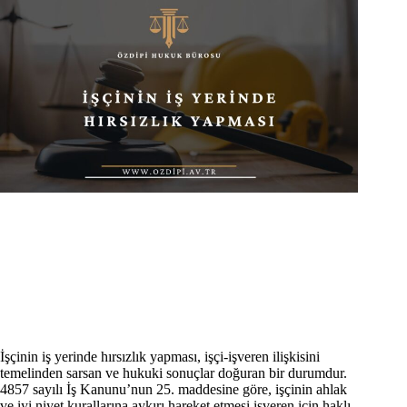
İşçinin iş yerinde hırsızlık yapması, işçi-işveren ilişkisini
temelinden sarsan ve hukuki sonuçlar doğuran bir durumdur.
4857 sayılı İş Kanunu’nun 25. maddesine göre, işçinin ahlak
ve iyi niyet kurallarına aykırı hareket etmesi işveren için haklı