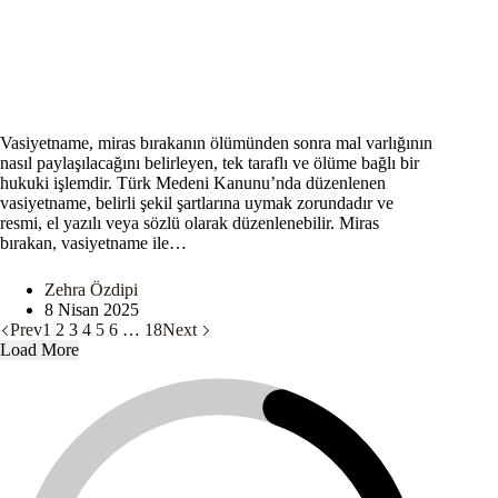
Vasiyetname, miras bırakanın ölümünden sonra mal varlığının
nasıl paylaşılacağını belirleyen, tek taraflı ve ölüme bağlı bir
hukuki işlemdir. Türk Medeni Kanunu’nda düzenlenen
vasiyetname, belirli şekil şartlarına uymak zorundadır ve
resmi, el yazılı veya sözlü olarak düzenlenebilir. Miras
bırakan, vasiyetname ile…
Zehra Özdipi
8 Nisan 2025
Prev
1
2
3
4
5
6
…
18
Next
Load More